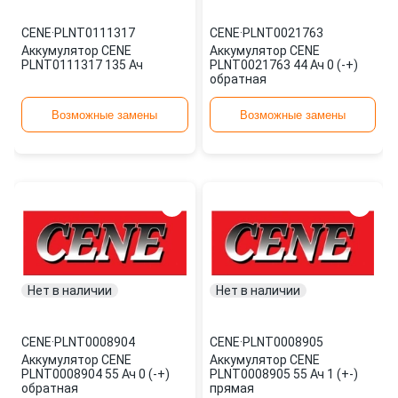
CENE
·
PLNT0111317
CENE
·
PLNT0021763
Аккумулятор CENE
Аккумулятор CENE
PLNT0111317 135 Ач
PLNT0021763 44 Ач 0 (-+)
обратная
Возможные замены
Возможные замены
Нет в наличии
Нет в наличии
CENE
·
PLNT0008904
CENE
·
PLNT0008905
Аккумулятор CENE
Аккумулятор CENE
PLNT0008904 55 Ач 0 (-+)
PLNT0008905 55 Ач 1 (+-)
обратная
прямая