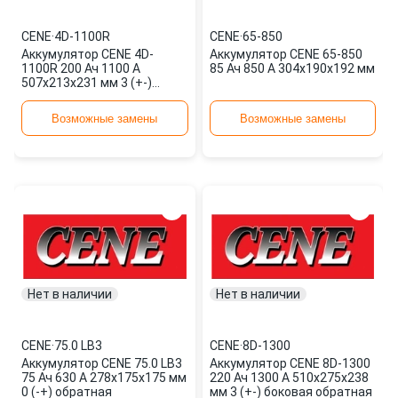
CENE
·
4D-1100R
CENE
·
65-850
Аккумулятор CENE 4D-
Аккумулятор CENE 65-850
1100R 200 Ач 1100 А
85 Ач 850 А 304x190x192 мм
507x213x231 мм 3 (+-)
боковая обратная
Возможные замены
Возможные замены
Нет в наличии
Нет в наличии
CENE
·
75.0 LB3
CENE
·
8D-1300
Аккумулятор CENE 75.0 LB3
Аккумулятор CENE 8D-1300
75 Ач 630 А 278x175x175 мм
220 Ач 1300 А 510x275x238
0 (-+) обратная
мм 3 (+-) боковая обратная