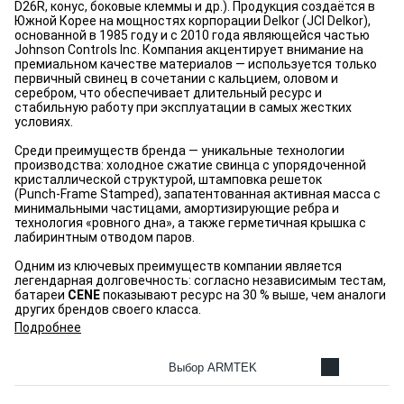
D26R, конус, боковые клеммы и др.). Продукция создаётся в
Южной Корее на мощностях корпорации Delkor (JCI Delkor),
основанной в 1985 году и с 2010 года являющейся частью
Johnson Controls Inc. Компания акцентирует внимание на
премиальном качестве материалов — используется только
первичный свинец в сочетании с кальцием, оловом и
серебром, что обеспечивает длительный ресурс и
стабильную работу при эксплуатации в самых жестких
условиях.
Среди преимуществ бренда — уникальные технологии
производства: холодное сжатие свинца с упорядоченной
кристаллической структурой, штамповка решеток
(Punch‑Frame Stamped), запатентованная активная масса с
минимальными частицами, амортизирующие ребра и
технология «ровного дна», а также герметичная крышка с
лабиринтным отводом паров.
Одним из ключевых преимуществ компании является
легендарная долговечность: согласно независимым тестам,
батареи
CENE
показывают ресурс на 30 % выше, чем аналоги
других брендов своего класса.
Подробнее
Выбор ARMTEK