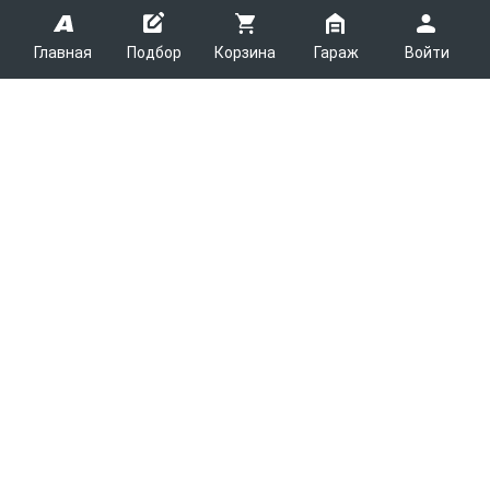
Главная
Подбор
Корзина
Гараж
Войти
ARMTEK
О Компании
Покупателям
Контакты
Как сделать заказ
Партнерам
Новости
Доставка
Поставщикам
Каталоги
Вакансии
Способы оплаты
Арендодателям
Легковые запчасти
7600
Благотворительность
Возврат