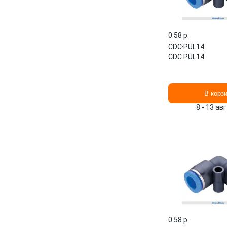
0.58 p.
CDC
·
PUL14
CDC PUL14
В корз
8 - 13 ав
0.58 p.