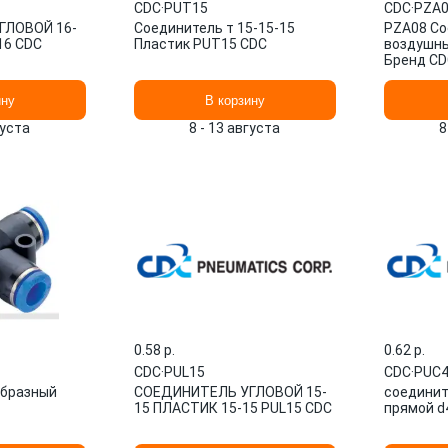
CDC
·
PUT15
CDC
·
PZA0
ГЛОВОЙ 16-
Соединитель т 15-15-15
PZA08 Со
16 CDC
Пластик PUT15 CDC
воздушны
Бренд CD
ину
В корзину
густа
8 - 13 августа
8
0.58 p.
0.62 p.
CDC
·
PUL15
CDC
·
PUC
образный
СОЕДИНИТЕЛЬ УГЛОВОЙ 15-
соединит
15 ПЛАСТИК 15-15 PUL15 CDC
прямой d