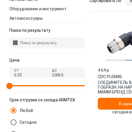
Сортировать по:
Оборудование и инструмент
Автоаксессуары
Поиск по результату
Цена
от
до
4.64 p.
CDC
·
PL06M6
СОЕДИНИТЕЛЬ 
Г-ОБРАЗН. НА Н
М6ММ БРЕНД CD
PNEUMATICS КО
Срок отгрузки со склада ARMTEK
ПРОИЗВОДИТЕЛЯ
В корз
Любой
сегодня в
Сегодня