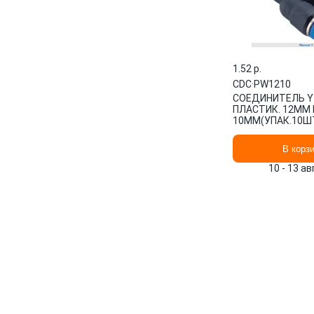
1.52 p.
CDC
·
PW1210
СОЕДИНИТЕЛЬ Y
ПЛАСТИК. 12ММ 
10ММ(УПАК.10Ш
CDC
В корз
10 - 13 а