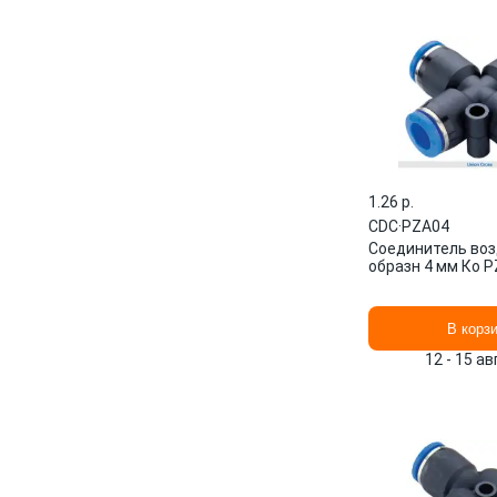
1.26 p.
CDC
·
PZA04
Соединитель во
образн 4 мм Ко 
В корз
12 - 15 а