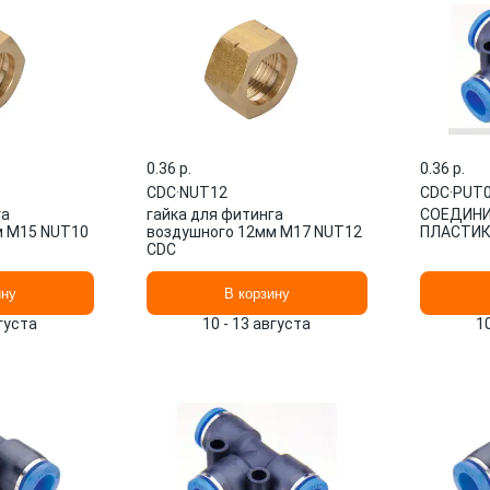
0.36 p.
0.36 p.
CDC
·
NUT12
CDC
·
PUT
га
гайка для фитинга
СОЕДИНИ
м M15 NUT10
воздушного 12мм M17 NUT12
ПЛАСТИК.
CDC
ину
В корзину
вгуста
10 - 13 августа
1