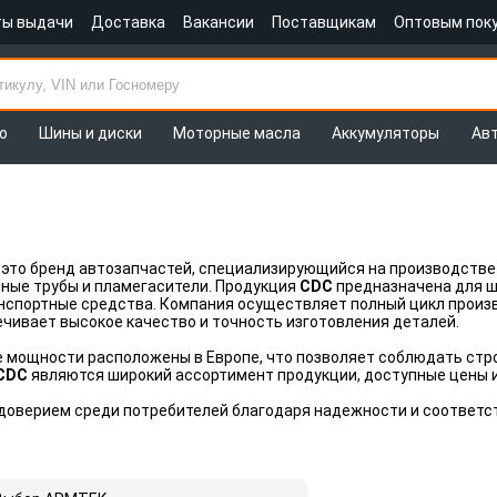
ты выдачи
Доставка
Вакансии
Поставщикам
Оптовым пок
о
Шины и диски
Моторные масла
Аккумуляторы
Ав
это бренд автозапчастей, специализирующийся на производстве 
ные трубы и пламегасители. Продукция
CDC
предназначена для ши
нспортные средства. Компания осуществляет полный цикл произв
ечивает высокое качество и точность изготовления деталей.
мощности расположены в Европе, что позволяет соблюдать стро
CDC
являются широкий ассортимент продукции, доступные цены и
 доверием среди потребителей благодаря надежности и соответ