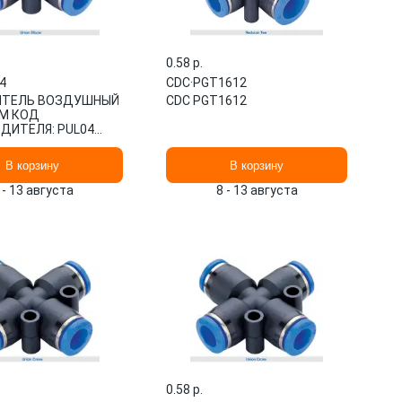
0.58 p.
4
CDC
·
PGT1612
ИТЕЛЬ ВОЗДУШНЫЙ
CDC PGT1612
ММ КОД
ДИТЕЛЯ: PUL04
 PUL04 CDC
В корзину
В корзину
 - 13 августа
8 - 13 августа
0.58 p.