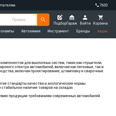
упателям
7600
Пример
Подбор
Гараж
Войти
Корзина
толампы
Автохимия
Инструмент
Бренды
Акции
компонентов для выхлопных систем, таких как глушители,
рокого спектра автомобилей, включая как легковые, так и
одства, включая проектирование, штамповку и сварочные
гие стандарты качества и экологические нормы.
 стабильное наличие товаров на складах.
ствию продукции требованиям современных автомобилей.