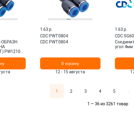
1.63 p.
1.63 p.
CDC
·
PWT0804
CDC
·
SG60
-ОБРАЗН.
CDC PWT0804
Соединит
НА
угол 4мм
Т) PW1210
ину
В корзину
вгуста
12 - 15 августа
1
1
2
3
4
5
...
1 — 36 из 3261 товар