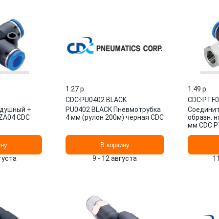
1.27 p.
1.49 p.
CDC
·
PU0402 BLACK
CDC
·
PTF0
здушный +
PU0402 BLACK Пневмотрубка
Соединит
PZA04 CDC
4 мм (рулон 200м) черная CDC
образн. н
мм CDC P
ину
В корзину
вгуста
9 - 12 августа
1