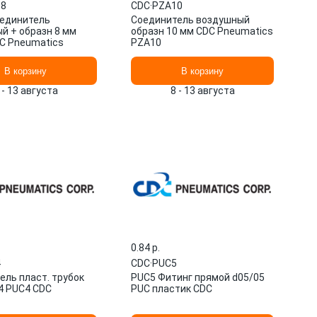
8
CDC
·
PZA10
единитель
Соединитель воздушный
й + образн 8 мм
образн 10 мм CDC Pneumatics
C Pneumatics
PZA10
В корзину
В корзину
 - 13 августа
8 - 13 августа
0.84 p.
4
CDC
·
PUC5
ель пласт. трубок
PUC5 Фитинг прямой d05/05
4 PUC4 CDC
PUC пластик CDC