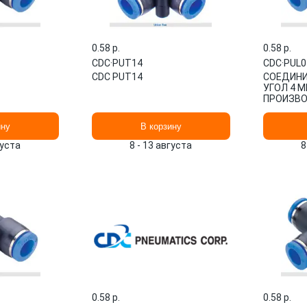
0.58 p.
0.58 p.
CDC
·
PUT14
CDC
·
PUL0
CDC PUT14
СОЕДИН
УГОЛ 4 
ПРОИЗВО
АРТИКУЛ:
ину
В корзину
густа
8 - 13 августа
8
0.58 p.
0.58 p.