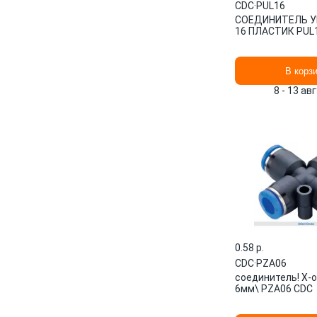
CDC
·
PUL16
СОЕДИНИТЕЛЬ У
16 ПЛАСТИК PUL
В корз
8 - 13 ав
0.58 p.
CDC
·
PZA06
соединитель! Х-
6мм\ PZA06 CDC