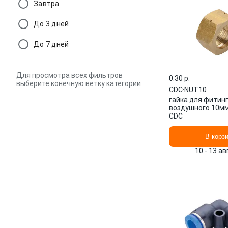
Завтра
До 3 дней
До 7 дней
Для просмотра всех фильтров
0.30 p.
выберите конечную ветку категории
CDC
·
NUT10
гайка для фитин
воздушного 10м
CDC
В корз
10 - 13 а