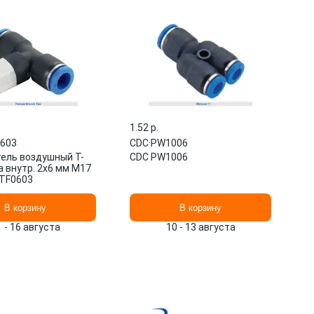
1.52 p.
603
CDC
·
PW1006
ель воздушный T-
CDC PW1006
а внутр. 2х6 мм M17
TF0603
В корзину
В корзину
1 - 16 августа
10 - 13 августа