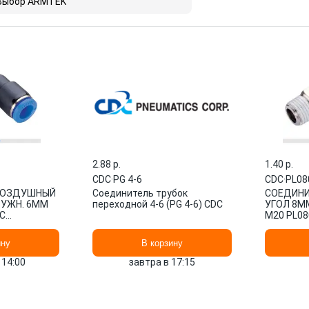
Выбор ARMTEK
2.88 p.
1.40 p.
CDC
·
PG 4-6
CDC
·
PL08
ВОЗДУШНЫЙ
Соединитель трубок
СОЕДИН
АРУЖН. 6ММ
переходной 4-6 (PG 4-6) CDC
УГОЛ 8ММ
C
M20 PL08
Д
: PL06M6 А
ину
В корзину
 14:00
завтра в 17:15