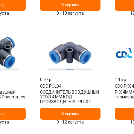
ину
В корзину
густа
8 - 13 августа
1
0.97 p.
1.15 p.
CDC
·
PUL04
CDC
·
РК0
здушный
СОЕДИНИТЕЛЬ ВОЗДУШНЫЙ
РК04ММ Ф
C Pneumatics
УГОЛ 4 ММ КОД
тормозны
ПРОИЗВОДИТЕЛЯ: PUL04
АРТИКУЛ: PUL04 CDC
ину
В корзину
густа
9 - 12 августа
1