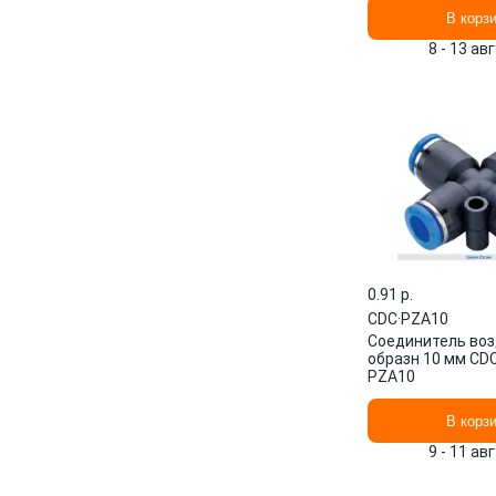
В корз
8 - 13 ав
0.91 p.
CDC
·
PZA10
Соединитель во
образн 10 мм CD
PZA10
В корз
9 - 11 ав