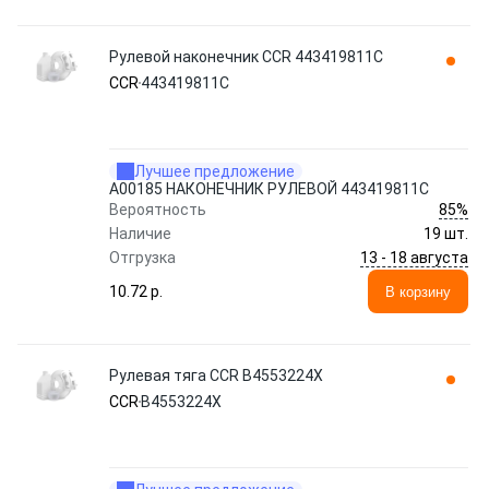
Рулевой наконечник CCR 443419811C
CCR
443419811C
Лучшее предложение
A00185 НАКОНЕЧНИК РУЛЕВОЙ 443419811C
85%
Вероятность
Наличие
19 шт.
13 - 18 августа
Отгрузка
10.72 p.
В корзину
Рулевая тяга CCR B4553224X
CCR
B4553224X