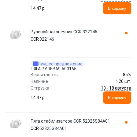
14.47 p.
В корзину
Рулевой наконечник CCR 322146
CCR
322146
Лучшее предложение
ТЯГА РУЛЕВАЯ A00165
85%
Вероятность
Наличие
>20 шт.
13 - 18 августа
Отгрузка
14.47 p.
В корзину
Тяга стабилизатора CCR 52325S84A01
CCR
52325S84A01