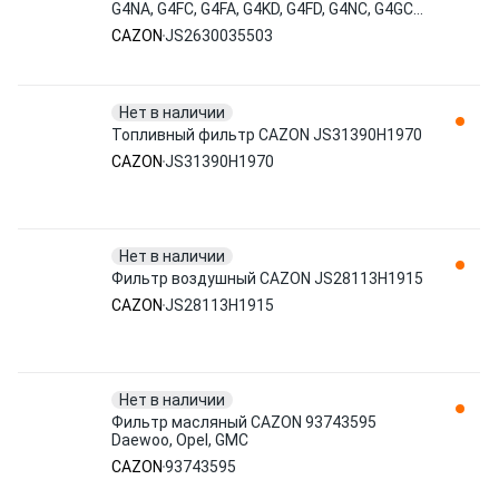
G4NA, G4FC, G4FA, G4KD, G4FD, G4NC, G4GC,
G4KJ, G4KE Cazon
CAZON
JS2630035503
Нет в наличии
Топливный фильтр CAZON JS31390H1970
CAZON
JS31390H1970
Нет в наличии
Фильтр воздушный CAZON JS28113H1915
CAZON
JS28113H1915
Нет в наличии
Фильтр масляный CAZON 93743595
Daewoo, Opel, GMC
CAZON
93743595