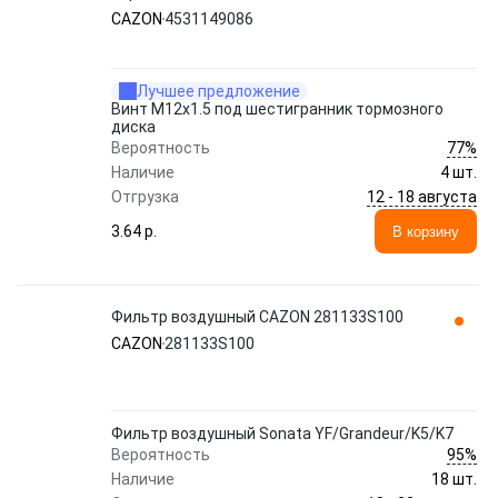
CAZON
4531149086
Лучшее предложение
Винт М12x1.5 под шестигранник тормозного
диска
77%
Вероятность
Наличие
4 шт.
12 - 18 августа
Отгрузка
3.64 p.
В корзину
Фильтр воздушный CAZON 281133S100
CAZON
281133S100
Фильтр воздушный Sonata YF/Grandeur/K5/K7
95%
Вероятность
Наличие
18 шт.