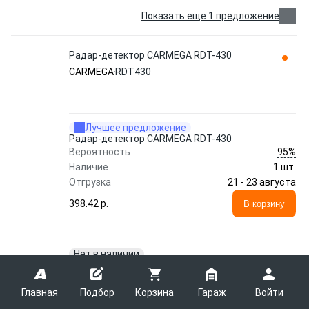
Показать еще 1 предложение
Радар-детектор CARMEGA RDT-430
CARMEGA
RDT430
Лучшее предложение
Радар-детектор CARMEGA RDT-430
95%
Вероятность
Наличие
1 шт.
21 - 23 августа
Отгрузка
398.42 p.
В корзину
Нет в наличии
МОДУЛЬ ОБХОДА ШТАТНОГО
ИМОБИЛАЙЗЕРА BIS142 CARMEGA
Главная
Подбор
Корзина
Гараж
Войти
CARMEGA
BIS142