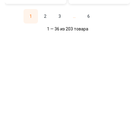
1
2
3
...
6
1 — 36 из 203 товара