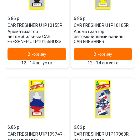
6.86 p.
6.86 p.
CAR FRESHNER
·
U1P10155RUSS
CAR FRESHNER
·
U1P10105RUSS
Ароматизатор
Ароматизатор
автомобильный CAR
автомобильный ваниль
FRESHNER U1P10155RUSS
CAR FRESHNER
картонный
U1P10105RUSS картонный
В корзину
В корзину
12 - 14 августа
12 - 14 августа
6.86 p.
6.86 p.
CAR FRESHNER
·
U1P19974RUSS
CAR FRESHNER
·
U1P17068RUSS