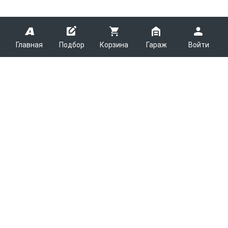
Главная
Подбор
Корзина
Гараж
Войти
ARMTEK
О Компании
Покупателям
Контакты
Как сделать заказ
Партнерам
Новости
Доставка
Поставщикам
Каталоги
Вакансии
Способы оплаты