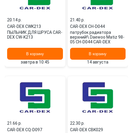
20.14 p.
21.40 p.
CAR-DEX
·
CWK213
CAR-DEX
·
CH-D044
ПЫЛЬНИК ДЛЯ ШРУСА CAR-
патрубок радиатора
DEX CW-K213
верхний!\ Daewoo Matiz 98-
05 CH-D044 CAR-DEX
В корзину
В корзину
завтра в 10:45
14 августа
21.66 p.
22.30 p.
CAR-DEX
·
CQ-D097
CAR-DEX
·
CBK029