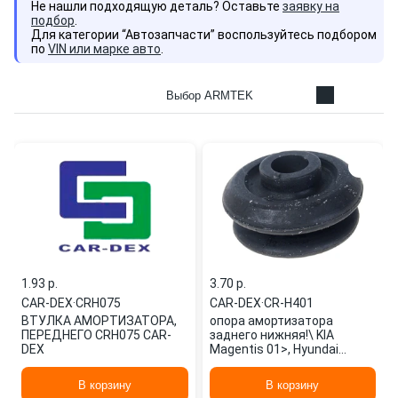
Не нашли подходящую деталь? Оставьте
заявку на
подбор
.
Для категории “Автозапчасти” воспользуйтесь подбором
по
VIN или марке авто
.
Выбор ARMTEK
1.93 p.
3.70 p.
CAR-DEX
·
CRH075
CAR-DEX
·
CR-H401
ВТУЛКА АМОРТИЗАТОРА,
опора амортизатора
ПЕРЕДНЕГО CRH075 CAR-
заднего нижняя!\ KIA
DEX
Magentis 01>, Hyundai
Sonata Fe 01-04 CR-H401
CAR-DEX
В корзину
В корзину