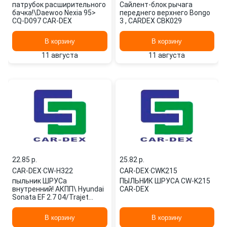
патрубок расширительного
Сайлент-блок рычага
бачка!\Daewoo Nexia 95>
переднего верхнего Bongo
CQ-D097 CAR-DEX
3 , CARDEX CBK029
В корзину
В корзину
11 августа
11 августа
22.85 p.
25.82 p.
CAR-DEX
·
CW-H322
CAR-DEX
·
CWK215
пыльник ШРУСа
ПЫЛЬНИК ШРУСА CW-K215
внутренний! АКПП\ Hyundai
CAR-DEX
Sonata EF 2.7 04/Trajet
2.0D/2.7 04>/XG 03> CW-
H322 CAR-DEX
В корзину
В корзину