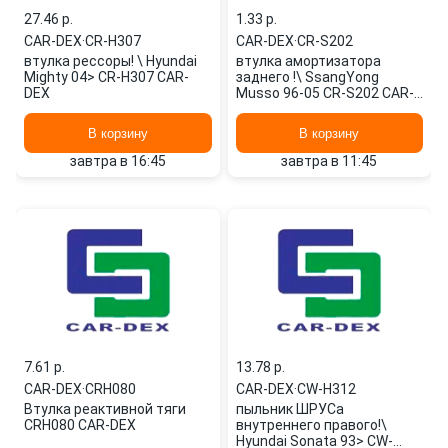
27.46 p.
1.33 p.
CAR-DEX
·
CR-H307
CAR-DEX
·
CR-S202
втулка рессоры! \ Hyundai
втулка амортизатора
Mighty 04> CR-H307 CAR-
заднего !\ SsangYong
DEX
Musso 96-05 CR-S202 CAR-
DEX
В корзину
В корзину
завтра в 16:45
завтра в 11:45
7.61 p.
13.78 p.
CAR-DEX
·
CRH080
CAR-DEX
·
CW-H312
Втулка реактивной тяги
пыльник ШРУСа
CRH080 CAR-DEX
внутреннего правого!\
Hyundai Sonata 93> CW-