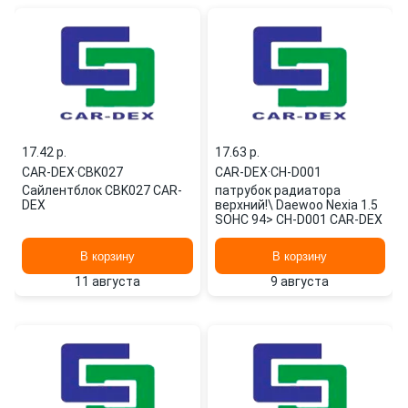
17.42 p.
17.63 p.
CAR-DEX
·
CBK027
CAR-DEX
·
CH-D001
Сайлентблок CBK027 CAR-
патрубок радиатора
DEX
верхний!\ Daewoo Nexia 1.5
SOHC 94> CH-D001 CAR-DEX
В корзину
В корзину
11 августа
9 августа