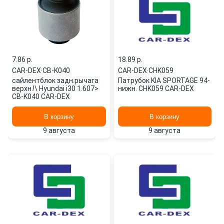
7.86 p.
18.89 p.
CAR-DEX
·
CB-K040
CAR-DEX
·
CHK059
сайлентблок задн.рычага
Патрубок KIA SPORTAGE 94-
верхн.!\ Hyundai i30 1.607>
нижн. CHK059 CAR-DEX
CB-K040 CAR-DEX
В корзину
В корзину
9 августа
9 августа