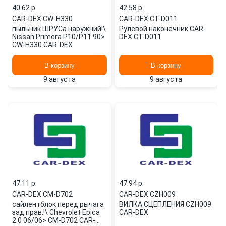
40.62 p.
42.58 p.
CAR-DEX
·
CW-H330
CAR-DEX
·
CT-D011
пыльник ШРУСа наружний!\
Рулевой наконечник CAR-
Nissan Primera P10/P11 90>
DEX CT-D011
CW-H330 CAR-DEX
В корзину
В корзину
9 августа
9 августа
47.11 p.
47.94 p.
CAR-DEX
·
CM-D702
CAR-DEX
·
CZH009
сайлентблок перед.рычага
ВИЛКА СЦЕПЛЕНИЯ CZH009
зад.прав.!\ Chevrolet Epica
CAR-DEX
2.0 06/06> CM-D702 CAR-