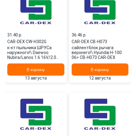
31.40 p.
36.46 p.
CAR-DEX
·
CW-H302G
CAR-DEX
·
CB-H073
к-кт пыльника ШРУСа
сайлентблок рычага
наружного!\ Daewoo
верхнего!\ Hyundai H-100
Nubira/Lanos 1.6 16V/2.0
06> CB-H073 CAR-DEX
16V 97> CW-H302G CAR-DEX
В корзину
В корзину
13 августа
12 августа