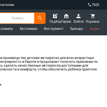
упателям
7600
Пример
Подбор
Гараж
Войти
Корзина
толампы
Автохимия
Инструмент
Бренды
Акции
на производстве детских автокресел для всех возрастных
популярность в Европе и продолжает получать признание по
ясь сделать качественные автокресла доступными для
опасности и комфорта, чтобы обеспечить ребенку приятное
ы: