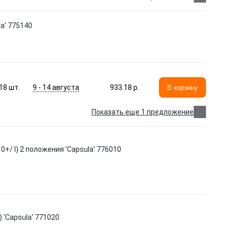
la' 775140
9 - 14 августа
18
шт.
933.18 p.
В корзину
Показать еще 1 предложение
0+/ I) 2 положения 'Capsula' 776010
) 'Capsula' 771020