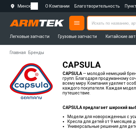
Минск
О Компании
Благотворительность
Пунк
Легковые запчасти
Грузовые запчасти
Китайские авт
Главная
Бренды
CAPSULA
CAPSULA
— молодой немецкий бре
групп. Благодаря продуманному со
всему миру. Компания уделяет осо
каждого покупателя. Каждая модел
путешествие.
CAPSULA предлагает широкий выб
Модели для новорожденных с ус
Кресла для детей от 9 месяцев д
Универсальные решения для дете