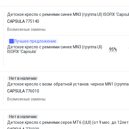
Детское кресло с ремнями синее MN3 (группа I,II) ISOFIX 'Capsu
CAPSULA
775140
Возможные замены
Лучшее предложение
Детское кресло с ремнями синее MN3 (группа I,II)
95%
ISOFIX 'Capsula'
Нет в наличии
Детское кресло с возм. обратной установ. черное MN1 (группа 
CAPSULA
776010
Возможные замены
Нет в наличии
Детское кресло с ремнями серое MT6 (I,II,II) (от 9 мес. до 12лет