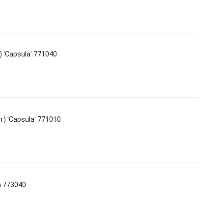
) 'Capsula' 771040
т) 'Capsula' 771010
la 773040