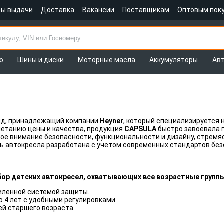
ты выдачи
Доставка
Вакансии
Поставщикам
Оптовым пок
о
Шины и диски
Моторные масла
Аккумуляторы
Ав
нд, принадлежащий компании
Heyner
, который специализируется 
четанию цены и качества, продукция
CAPSULA
быстро завоевала 
бое внимание безопасности, функциональности и дизайну, стрем
ь автокресла разработана с учетом современных стандартов без
ор детских автокресел, охватывающих все возрастные групп
иленной системой защиты.
о 4 лет с удобными регулировками.
й старшего возраста.