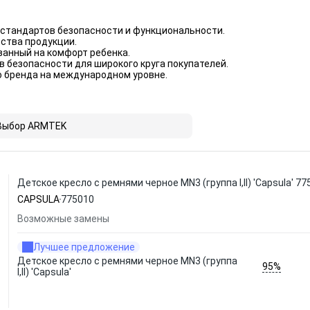
стандартов безопасности и функциональности.
ства продукции.
анный на комфорт ребенка.
 безопасности для широкого круга покупателей.
 бренда на международном уровне.
Выбор ARMTEK
Детское кресло с ремнями черное MN3 (группа I,II) 'Capsula' 77
CAPSULA
775010
Возможные замены
Лучшее предложение
Детское кресло с ремнями черное MN3 (группа
95%
I,II) 'Capsula'