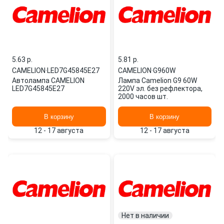
5.63 p.
5.81 p.
CAMELION
·
LED7G45845E27
CAMELION
·
G960W
Автолампа CAMELION
Лампа Camelion G9 60W
LED7G45845E27
220V эл. без рефлектора,
2000 часов шт.
В корзину
В корзину
12 - 17 августа
12 - 17 августа
Нет в наличии