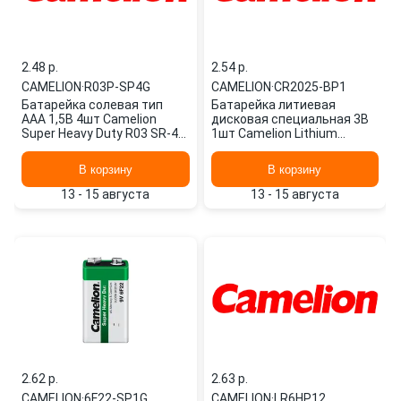
2.48 p.
2.54 p.
CAMELION
·
R03P-SP4G
CAMELION
·
CR2025-BP1
Батарейка солевая тип
Батарейка литиевая
AAA 1,5В 4шт Camelion
дисковая специальная 3В
Super Heavy Duty R03 SR-4
1шт Camelion Lithium
R03P-SP4G
CR2025-BP1
В корзину
В корзину
13 - 15 августа
13 - 15 августа
2.62 p.
2.63 p.
CAMELION
·
6F22-SP1G
CAMELION
·
LR6HP12