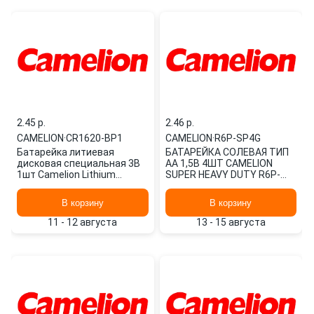
2.45 p.
2.46 p.
CAMELION
·
CR1620-BP1
CAMELION
·
R6P-SP4G
Батарейка литиевая
БАТАРЕЙКА СОЛЕВАЯ ТИП
дисковая специальная 3В
AA 1,5В 4ШТ CAMELION
1шт Camelion Lithium
SUPER HEAVY DUTY R6P-
CR1620-BP1
SP4G
В корзину
В корзину
11 - 12 августа
13 - 15 августа