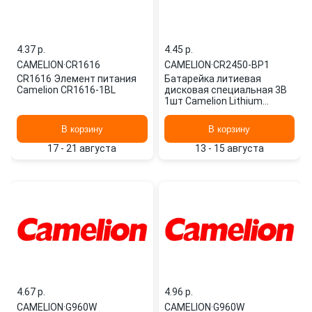
4.37 p.
4.45 p.
CAMELION
·
CR1616
CAMELION
·
CR2450-BP1
CR1616 Элемент питания
Батарейка литиевая
Camelion CR1616-1BL
дисковая специальная 3В
1шт Camelion Lithium
CR2450-BP1
В корзину
В корзину
17 - 21 августа
13 - 15 августа
4.67 p.
4.96 p.
CAMELION
·
G960W
CAMELION
·
G960W