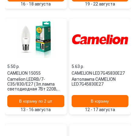
16 - 18 августа
19 - 22 августа
5.50 p.
5.63 p.
CAMELION
·
15055
CAMELION
·
LED7G45830E27
Camelion LEDRB/7-
Автолампа CAMELION
C35/830/E27 (Эл.лампа
LED7G45830E27
светодиодная 7Вт 220В,
LED-M C37 7W 3000K E27)
15055
В корзину по 2 шт
В корзину
13 - 16 августа
12 - 17 августа