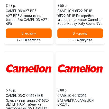
3.48 p.
3.55 p.
CAMELION
·
A27-BP5
CAMELION
·
'6F22-BP1B
A27-BP5 Алкалиновая
'6F22-BP1B Батарейка
батарейка CAMELION A27-
угольно-цинковая Camelion
BP5
Super Heavy Duty Крона 9V
6F22-BP1B
В корзину
В корзину
17 - 18 августа
11 - 14 августа
6.43 p.
3.80 p.
CAMELION
·
C-CR1632БЛ
CAMELION
·
CR2016
Элемент питания CR1632-
БАТАРЕЙКА CAMELION
BL1 LITHIUM таблетка
CR2016
(автобрелки) 3V CAMELION