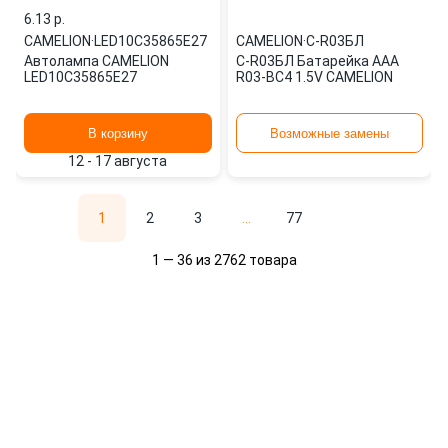
6.13 p.
CAMELION
·
LED10C35865E27
CAMELION
·
C-R03БЛ
Автолампа CAMELION
C-R03БЛ Батарейка AAA
LED10C35865E27
R03-BC4 1.5V CAMELION
В корзину
Возможные замены
12 - 17 августа
1
2
3
...
77
1 — 36 из 2762 товара