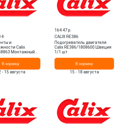
164.47 p.
14
CALIX
·
RE386
нты и
Подогреватель двигателя
жности Calix
Calix RE386/1808600 Швеция
58863 Монтажный
1/1 шт.
 Швеция 1/1 шт.
В корзину
В корзину
2 - 15 августа
15 - 18 августа