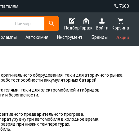
упателям
7600
Пример
Подбор
Гараж
Войти
Корзина
толампы
Автохимия
Инструмент
Бренды
Акции
оригинального оборудования, так и для вторичного рынка.
 работоспособности аккумуляторных батарей.
ателями, так и для электромобилей и гибридов.
и и безопасности.
фективного предварительного прогрева.
ературу внутри автомобиля в холодное время.
азряд при низких температурах.
биль.