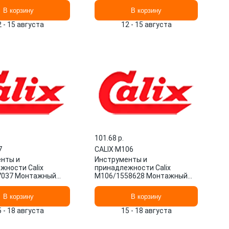
В корзину
В корзину
2 - 15 августа
12 - 15 августа
101.68 p.
7
CALIX
·
M106
нты и
Инструменты и
жности Calix
принадлежности Calix
7037 Монтажный
M106/1558628 Монтажный
 Швеция 1/1 шт.
комплект Швеция 1/1 шт.
В корзину
В корзину
5 - 18 августа
15 - 18 августа