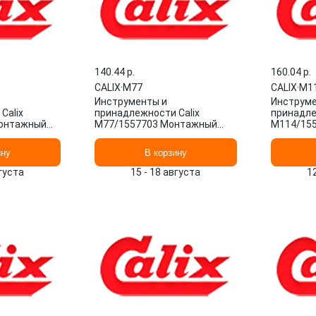
140.44 p.
160.04 p.
CALIX
·
M77
CALIX
·
M1
Инструменты и
Инструме
Calix
принадлежности Calix
принадле
онтажный
M77/1557703 Монтажный
M114/15
 1/1 шт.
комплект Швеция 1/1 шт.
комплект
ину
В корзину
вгуста
15 - 18 августа
1