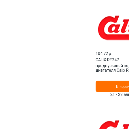
104.72 p.
CALIX
·
RE247
предпусковой по
дивгателя Calix R
В корз
21 - 23 а