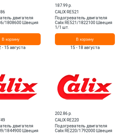
187.99 p.
386
CALIX
·
RE521
атель двигателя
Подогреватель двигателя
386/1808600 Швеция
Calix RE521/1822100 Швеция
1/1 шт.
В корзину
В корзину
2 - 15 августа
15 - 18 августа
202.86 p.
749
CALIX
·
RE220
атель двигателя
Подогреватель двигателя
749/1844900 Швеция
Calix RE220/1792000 Швеция