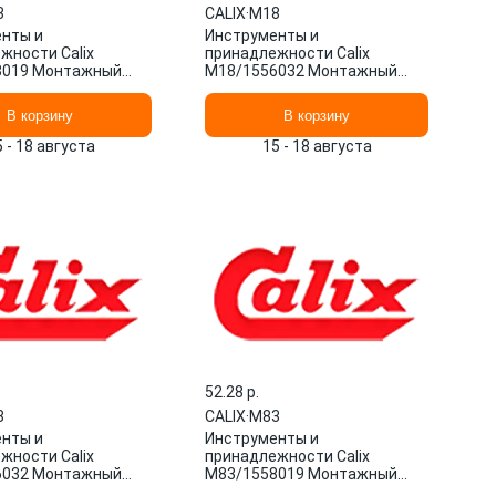
3
CALIX
·
M18
нты и
Инструменты и
жности Calix
принадлежности Calix
8019 Монтажный
M18/1556032 Монтажный
 Швеция 1/1 шт.
комплект Швеция 1/1 шт.
В корзину
В корзину
5 - 18 августа
15 - 18 августа
52.28 p.
8
CALIX
·
M83
нты и
Инструменты и
жности Calix
принадлежности Calix
6032 Монтажный
M83/1558019 Монтажный
 Швеция 1/1 шт.
комплект Швеция 1/1 шт.