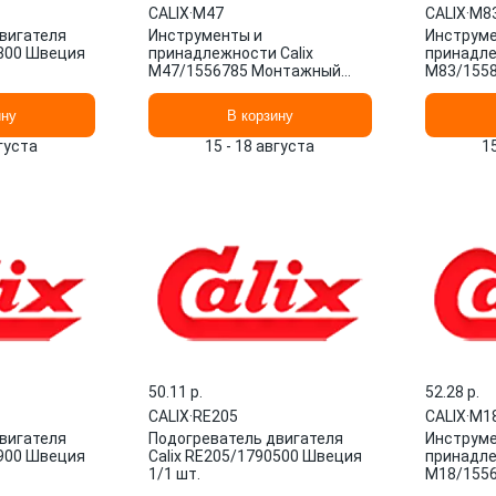
CALIX
·
M47
CALIX
·
M8
вигателя
Инструменты и
Инструме
0800 Швеция
принадлежности Calix
принадле
M47/1556785 Монтажный
M83/155
комплект Швеция 1/1 шт.
комплект
ину
В корзину
вгуста
15 - 18 августа
1
50.11 p.
52.28 p.
CALIX
·
RE205
CALIX
·
M1
вигателя
Подогреватель двигателя
Инструме
4900 Швеция
Calix RE205/1790500 Швеция
принадле
1/1 шт.
M18/155
комплект