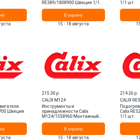
RE389/1808900 Швеция 1/1
1/1 шт.
шт.
ину
В корзину
вгуста
15 - 18 августа
1
215.30 p.
214.26 p.
CALIX
·
M124
CALIX
·
RE
вигателя
Инструменты и
Подогрев
6700 Швеция
принадлежности Calix
Calix RE
M124/1558960 Монтажный
1/1 шт.
комплект Швеция 1/1 шт.
ину
В корзину
вгуста
15 - 18 августа
1