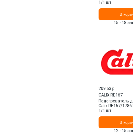
1/1 шт.
В корз
15 - 18 а
209.53 p.
CALIX
·
RE167
Подогреватель д
Calix RE167/178
1/1 шт.
В корз
12 - 15 а