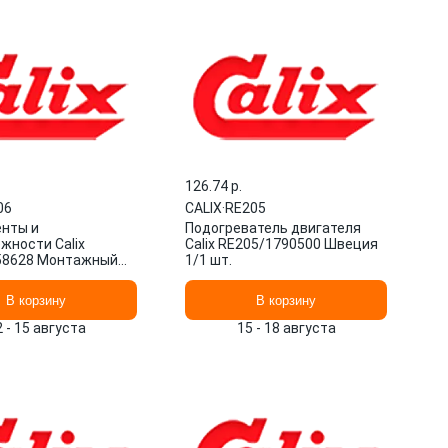
126.74 p.
06
CALIX
·
RE205
нты и
Подогреватель двигателя
жности Calix
Calix RE205/1790500 Швеция
58628 Монтажный
1/1 шт.
 Швеция 1/1 шт.
В корзину
В корзину
2 - 15 августа
15 - 18 августа