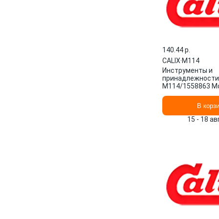
140.44 p.
CALIX
·
M114
Инструменты и
принадлежности 
M114/1558863 М
комплект Швеция
В корз
15 - 18 а