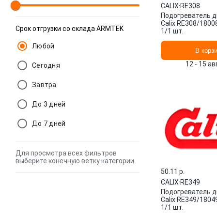
CALIX
·
RE308
Подогреватель д
Calix RE308/180
Срок отгрузки со склада ARMTEK
1/1 шт.
Любой
В корз
12 - 15 а
Сегодня
Завтра
До 3 дней
До 7 дней
Для просмотра всех фильтров
выберите конечную ветку категории
50.11 p.
CALIX
·
RE349
Подогреватель д
Calix RE349/180
1/1 шт.