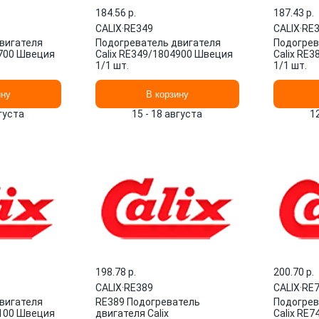
184.56 p.
187.43 p.
CALIX
·
RE349
CALIX
·
RE
вигателя
Подогреватель двигателя
Подогрев
6700 Швеция
Calix RE349/1804900 Швеция
Calix RE
1/1 шт.
1/1 шт.
ину
В корзину
вгуста
15 - 18 августа
1
198.78 p.
200.70 p.
CALIX
·
RE389
CALIX
·
RE
вигателя
RE389 Подогреватель
Подогрев
4100 Швеция
двигателя Calix
Calix RE