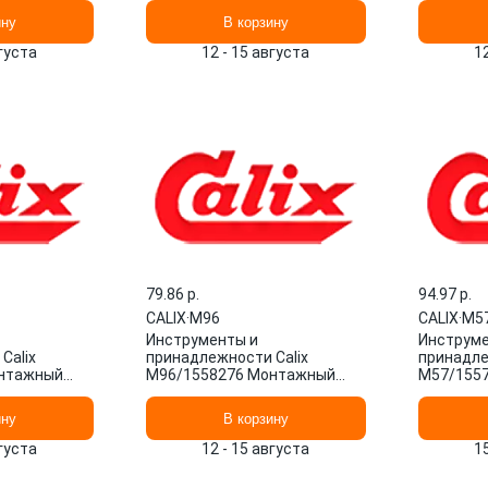
ину
В корзину
вгуста
12 - 15 августа
1
79.86 p.
94.97 p.
CALIX
·
M96
CALIX
·
M5
Инструменты и
Инструме
Calix
принадлежности Calix
принадле
нтажный
M96/1558276 Монтажный
M57/155
 1/1 шт.
комплект Швеция 1/1 шт.
комплект
ину
В корзину
вгуста
12 - 15 августа
1