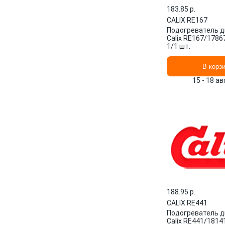
183.85 p.
CALIX
·
RE167
Подогреватель д
Calix RE167/178
1/1 шт.
В корз
15 - 18 а
188.95 p.
CALIX
·
RE441
Подогреватель д
Calix RE441/181