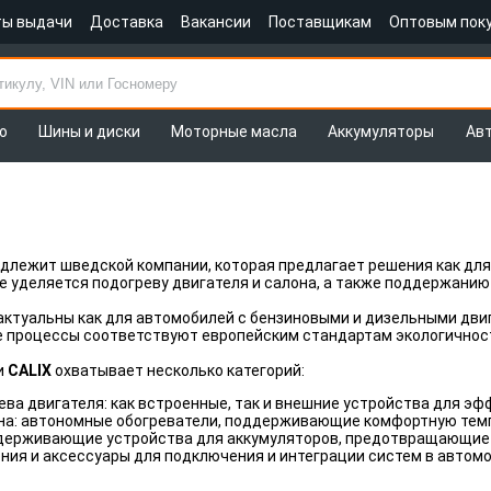
ты выдачи
Доставка
Вакансии
Поставщикам
Оптовым пок
о
Шины и диски
Моторные масла
Аккумуляторы
Ав
длежит шведской компании, которая предлагает решения как для 
 уделяется подогреву двигателя и салона, а также поддержанию
актуальны как для автомобилей с бензиновыми и дизельными двиг
 процессы соответствуют европейским стандартам экологичност
и
CALIX
охватывает несколько категорий:
ва двигателя: как встроенные, так и внешние устройства для эф
на: автономные обогреватели, поддерживающие комфортную темп
держивающие устройства для аккумуляторов, предотвращающие р
ия и аксессуары для подключения и интеграции систем в автомо