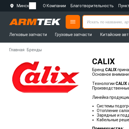
Минск
О Компании
Благотворительность
Пунк
Легковые запчасти
Грузовые запчасти
Китайские авт
Главная
Бренды
CALIX
Бренд
CALIX
прина
Основное внимание
Технологии
CALIX
Производственные
Линейка продукци
Системы подогре
Отопление сало
Зарядные и под
Кабельные решен
Преимущества: