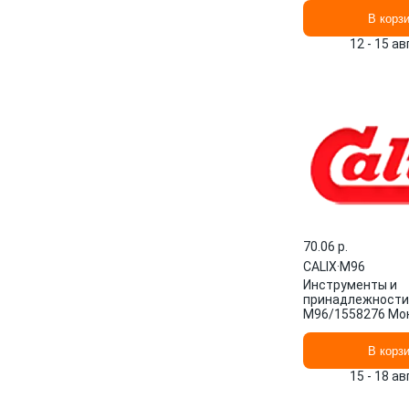
В корз
12 - 15 а
70.06 p.
CALIX
·
M96
Инструменты и
принадлежности 
M96/1558276 Мо
комплект Швеция
В корз
15 - 18 а