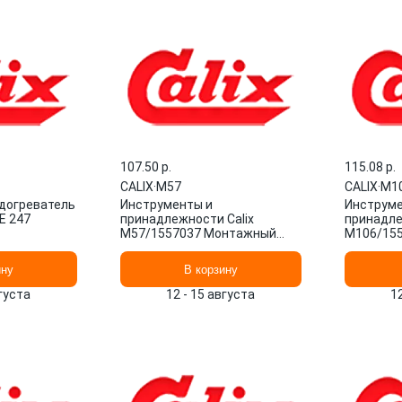
107.50 p.
115.08 p.
CALIX
·
M57
CALIX
·
M1
догреватель
Инструменты и
Инструме
E 247
принадлежности Calix
принадле
M57/1557037 Монтажный
M106/15
комплект Швеция 1/1 шт.
комплект
ину
В корзину
вгуста
12 - 15 августа
1