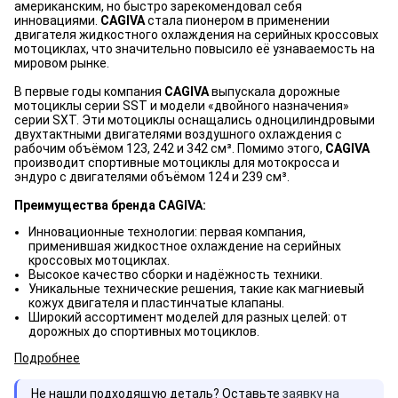
американским, но быстро зарекомендовал себя
инновациями.
CAGIVA
стала пионером в применении
двигателя жидкостного охлаждения на серийных кроссовых
мотоциклах, что значительно повысило её узнаваемость на
мировом рынке.
В первые годы компания
CAGIVA
выпускала дорожные
мотоциклы серии SST и модели «двойного назначения»
серии SXT. Эти мотоциклы оснащались одноцилиндровыми
двухтактными двигателями воздушного охлаждения с
рабочим объёмом 123, 242 и 342 см³. Помимо этого,
CAGIVA
производит спортивные мотоциклы для мотокросса и
эндуро с двигателями объёмом 124 и 239 см³.
Преимущества бренда CAGIVA:
Инновационные технологии: первая компания,
применившая жидкостное охлаждение на серийных
кроссовых мотоциклах.
Высокое качество сборки и надёжность техники.
Уникальные технические решения, такие как магниевый
кожух двигателя и пластинчатые клапаны.
Широкий ассортимент моделей для разных целей: от
дорожных до спортивных мотоциклов.
Подробнее
Не нашли подходящую деталь? Оставьте
заявку на