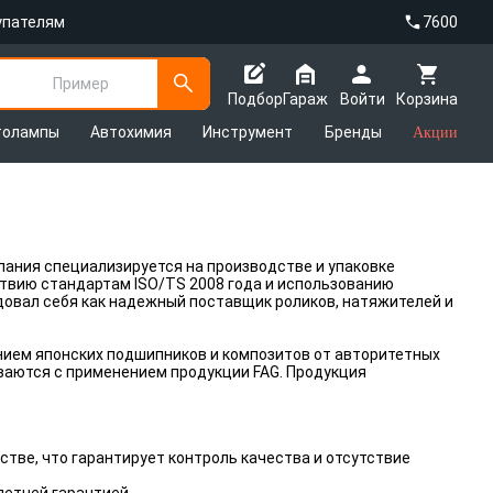
упателям
7600
Пример
Подбор
Гараж
Войти
Корзина
толампы
Автохимия
Инструмент
Бренды
Акции
мпания специализируется на производстве и упаковке
твию стандартам ISO/TS 2008 года и использованию
овал себя как надежный поставщик роликов, натяжителей и
нием японских подшипников и композитов от авторитетных
аются с применением продукции FAG. Продукция
тве, что гарантирует контроль качества и отсутствие