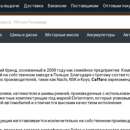
ты выдачи
Доставка
Вакансии
Поставщикам
Оптовым пок
о
Шины и диски
Моторные масла
Аккумуляторы
Ав
ий бренд, основанный в 2008 году как семейное предприятие. Ко
 на собственном заводе в Польше. Благодаря строгому соответс
производителей, таких как Nachi, NSK и Koyo,
Caffaro
зарекоменд
олики, натяжители и шкивы ремней, произведенные с использова
жетные комплектующие под маркой Elstermann, которые упаковыв
й автомобилей и отличается высоким качеством исполнения.
дукция изготавливается исключительно на собственном производс