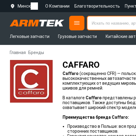
Минск
О Компании
Благотворительность
Пунк
Легковые запчасти
Грузовые запчасти
Китайские авт
Главная
Бренды
CAFFARO
Caffaro
(сокращенно CFR) — польск
высококачественных автозапчастей
комплектующих от ведущих мировых 
шкивов для ремней.
В каталоге
Caffaro
представлены р
поставщиков. Также доступны бюд
охватывает широкий спектр моделе
Преимущества бренда Caffaro:
Производство в Польше: вся про
сторонних поставщиков.