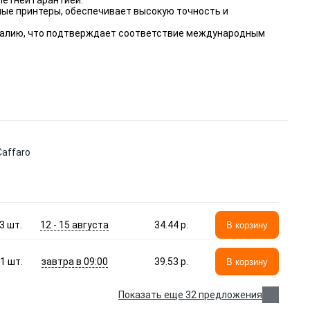
летней гарантией.
ные принтеры, обеспечивает высокую точность и
 Италию, что подтверждает соответствие международным
Caffaro
12 - 15 августа
3
шт.
34.44 p.
В корзину
завтра в 09:00
1
шт.
39.53 p.
В корзину
Показать еще 32 предложения