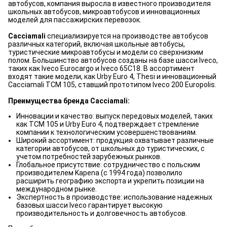
автобусов, компания выросла в известного производителя
школьных автобусов, микроавтобусов и инновационных
моделей для пассажирских перевозок.
Cacciamali
специализируется на производстве автобусов
различных категорий, включая школьные автобусы,
туристические микроавтобусы и модели со сверхнизким
полом. Большинство автобусов созданы на базе шасси Iveco,
таких как Iveco Eurocargo и Iveco 65C18. В ассортимент
входят такие модели, как Urby Euro 4, Thesi и инновационный
Cacciamali TCM 105, ставший прототипом Iveco 200 Europolis.
Преимущества бренда Cacciamali:
Инновации и качество: выпуск передовых моделей, таких
как TCM 105 и Urby Euro 4, подтверждает стремление
компании к технологическим усовершенствованиям.
Широкий ассортимент: продукция охватывает различные
категории автобусов, от школьных до туристических, с
учетом потребностей зарубежных рынков.
Глобальное присутствие: сотрудничество с польским
производителем Kapena (с 1994 года) позволило
расширить географию экспорта и укрепить позиции на
международном рынке.
Экспертность в производстве: использование надежных
базовых шасси Iveco гарантирует высокую
производительность и долговечность автобусов.