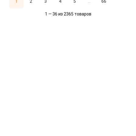
1
2
3
4
5
...
66
1 — 36 из 2365 товаров