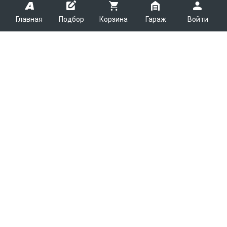
Главная
Подбор
Корзина
Гараж
Войти
ARMTEK
О Компании
Покупателям
Контакты
Как сделать заказ
Партнерам
Новости
Доставка
Поставщикам
Каталоги
Вакансии
Способы оплаты
Арендодателям
Легковые запчасти
7600
Благотворительность
Возврат
Услуги логистики