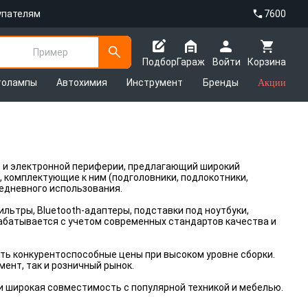
упателям
7600
Пример
Подбор
Гараж
Войти
Корзина
толампы
Автохимия
Инструмент
Бренды
Акции
в и электронной периферии, предлагающий широкий
 комплектующие к ним (подголовники, подлокотники,
седневного использования.
льтры, Bluetooth-адаптеры, подставки под ноутбуки,
рабатывается с учетом современных стандартов качества и
ь конкурентоспособные цены при высоком уровне сборки.
ент, так и розничный рынок.
 широкая совместимость с популярной техникой и мебелью.