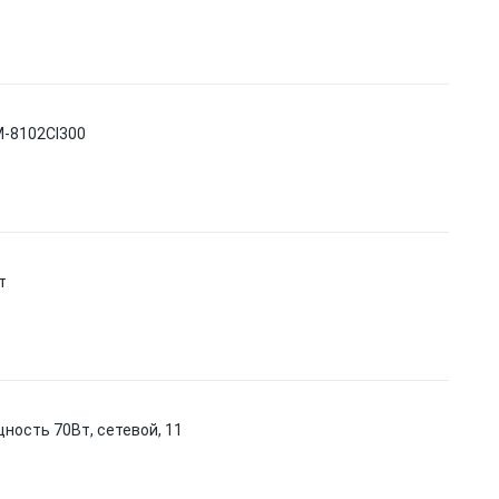
M-8102CI300
т
ность 70Вт, сетевой, 11