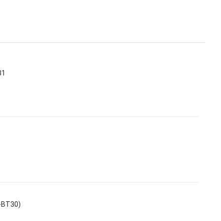
31
-BT30)