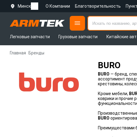
Минск
О Компании
Благотворительность
Пунк
Легковые запчасти
Грузовые запчасти
Китайские авт
Главная
Бренды
BURO
BURO
— бренд, сп
ассортимент проду
крестовины, колес
Кроме мебели,
BU
коврики и прочие 
функциональности,
Производственные
BURO
ориентирова
Преимуществами б