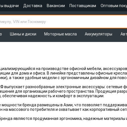
ты выдачи
Доставка
Вакансии
Поставщикам
Оптовым пок
о
Шины и диски
Моторные масла
Аккумуляторы
Ав
ециализирующийся на производстве офисной мебели, аксессуаро
кции для дома и офиса. В линейке представлены офисные кресла,
ики), а также удобные модели с эргономичным дизайном для пов
RO
выпускает разнообразные электронные аксессуары: сетевые фи
решения для организации рабочего пространства. Продукция раз
 обеспечивая надежность и комфорт в эксплуатации.
 мощности бренда размещены в Азии, что позволяет поддерживат
н на массового потребителя и охватывает как корпоративный сегм
ренда являются продуманная эргономика, надежные материалы и