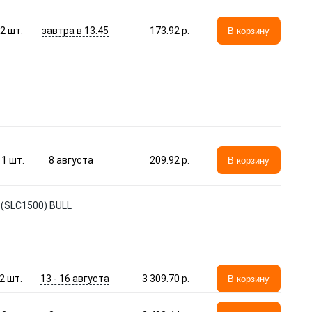
завтра в 13:45
2
шт.
173.92 p.
В корзину
8 августа
1
шт.
209.92 p.
В корзину
(SLC1500) BULL
13 - 16 августа
2
шт.
3 309.70 p.
В корзину