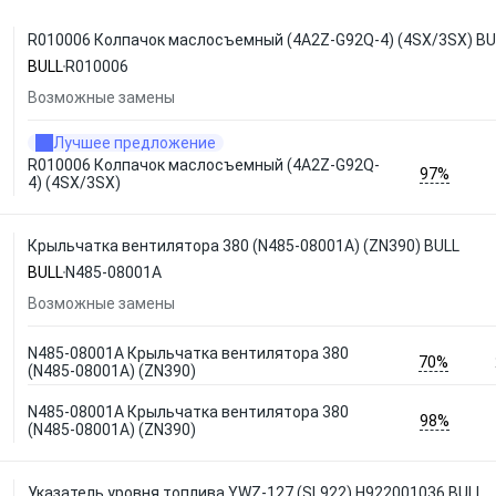
R010006 Колпачок маслосъемный (4A2Z-G92Q-4) (4SX/3SX) BU
BULL
R010006
Возможные замены
Лучшее предложение
R010006 Колпачок маслосъемный (4A2Z-G92Q-
97%
4) (4SX/3SX)
Крыльчатка вентилятора 380 (N485-08001A) (ZN390) BULL
BULL
N485-08001A
Возможные замены
N485-08001A Крыльчатка вентилятора 380
70%
(N485-08001A) (ZN390)
N485-08001A Крыльчатка вентилятора 380
98%
(N485-08001A) (ZN390)
Указатель уровня топлива YWZ-127 (SL922) H922001036 BULL