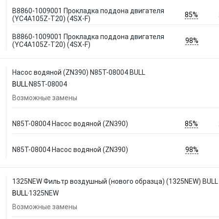
B8860-1009001 Прокладка поддона двигателя
85%
(YC4A105Z-T20) (4SX-F)
B8860-1009001 Прокладка поддона двигателя
98%
(YC4A105Z-T20) (4SX-F)
Насос водяной (ZN390) N85T-08004 BULL
BULL
N85T-08004
Возможные замены
85%
N85T-08004 Насос водяной (ZN390)
98%
N85T-08004 Насос водяной (ZN390)
1325NEW Фильтр воздушный (нового образца) (1325NEW) BULL
BULL
1325NEW
Возможные замены