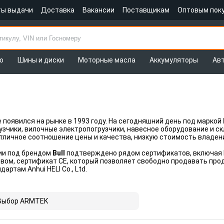
ты выдачи
Доставка
Вакансии
Поставщикам
Оптовым пок
о
Шины и диски
Моторные масла
Аккумуляторы
Ав
 появился на рынке в 1993 году. На сегодняшний день под маркой
зчики, вилочные электропогрузчики, навесное оборудование и с
тличное соотношение цены и качества, низкую стоимость владен
ии под брендом
Bull
подтверждено рядом сертификатов, включая I
вом, сертификат CE, который позволяет свободно продавать про
артам Anhui HELI Co., Ltd.
Выбор ARMTEK