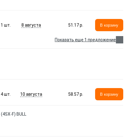
8 августа
1
шт.
51.17 p.
В корзину
Показать еще 1 предложение
10 августа
4
шт.
58.57 p.
В корзину
(4SX-F) BULL