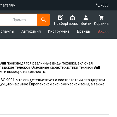
упателям
7600
Пример
Подбор
Гараж
Войти
Корзина
толампы
Автохимия
Инструмент
Бренды
Акции
Bull
производятся различные виды техники, включая
кладские тележки. Основные характеристики техники
Bull
ия и высокую надежность.
SO 9001, что свидетельствует о соответствии стандартам
дукцию на рынке Европейской экономической зоны, а также