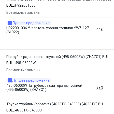
BULL
H922001036
Возможные замены
Лучшее предложение
H922001036 Указатель уровня топлива YWZ-127
98%
(SL922)
Патрубок радиатора выпускной (495-06003W) (ZHAZG1) BULL
BULL
495-06003W
Возможные замены
Лучшее предложение
495-06003W Патрубок радиатора выпускной
98%
(495-06003W) (ZHAZG1)
Трубка турбины (обратка) (4G33TC-343000) (4G33TC) BULL
BULL
4G33TC-343000