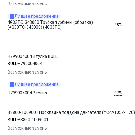
Возможные замены
Лучшее предложение
4G33TC-343000 Трубка турбины (обратка)
98%
(4G33TC-343000) (4G33TC)
H799004004 Втулка BULL
BULL
H799004004
Возможные замены
Лучшее предложение
97%
H799004004 Втулка
B8860-1009001 Прокладка поддона двигателя (YC4A105Z-T20) 
BULL
B8860-1009001
Возможные замены