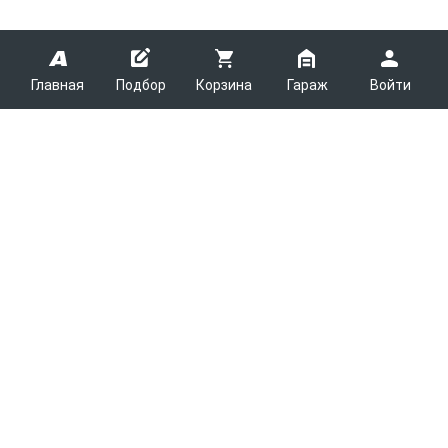
Главная
Подбор
Корзина
Гараж
Войти
ARMTEK
О Компании
Покупателям
Контакты
Как сделать заказ
Партнерам
Новости
Доставка
Поставщикам
Каталоги
Вакансии
Способы оплаты