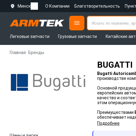
Минск
О Компании
Благотворительность
Пунк
Легковые запчасти
Грузовые запчасти
Китайские авт
Главная
Бренды
BUGATTI
Bugatti Autoricamb
производстве комп
Основной продукци
европейских автом
качество и соотв
этом операционну
Преимуществами
обеспечивает над
Подробнее
Шины и диски