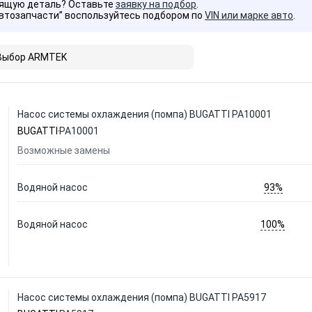
дящую деталь? Оставьте
заявку на подбор
.
Автозапчасти” воспользуйтесь подбором по
VIN или марке авто
.
Выбор ARMTEK
Насос системы охлаждения (помпа) BUGATTI PA10001
BUGATTI
PA10001
Возможные замены
93%
Водяной насос
100%
Водяной насос
Насос системы охлаждения (помпа) BUGATTI PA5917