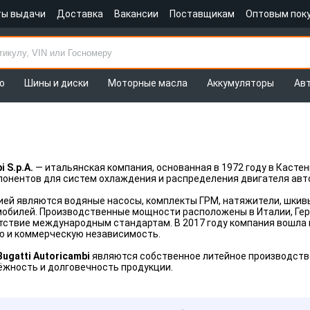
ты выдачи
Доставка
Вакансии
Поставщикам
Оптовым пок
о
Шины и диски
Моторные масла
Аккумуляторы
Ав
i S.p.A.
— итальянская компания, основанная в 1972 году в Каст
онентов для систем охлаждения и распределения двигателя авт
ей являются водяные насосы, комплекты ГРМ, натяжители, шкивы
обилей. Производственные мощности расположены в Италии, Гер
етствие международным стандартам. В 2017 году компания вошла
ю и коммерческую независимость.
Bugatti Autoricambi
являются собственное литейное производство,
ёжность и долговечность продукции.