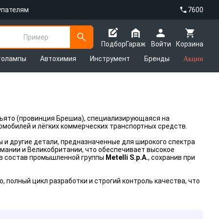
упателям
7600
Пример
Подбор
Гараж
Войти
Корзина
толампы
Автохимия
Инструмент
Бренды
Акции
еньято (провинция Брешиа), специализирующаяся на
омобилей и лёгких коммерческих транспортных средств.
 и другие детали, предназначенные для широкого спектра
мании и Великобритании, что обеспечивает высокое
 в состав промышленной группы
Metelli S.p.A.
, сохранив при
 полный цикл разработки и строгий контроль качества, что