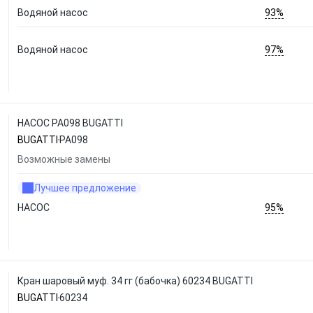
93%
Водяной насос
97%
Водяной насос
НАСОС PA098 BUGATTI
BUGATTI
PA098
Возможные замены
Лучшее предложение
95%
НАСОС
Кран шаровый муф. 34 гг (бабочка) 60234 BUGATTI
BUGATTI
60234