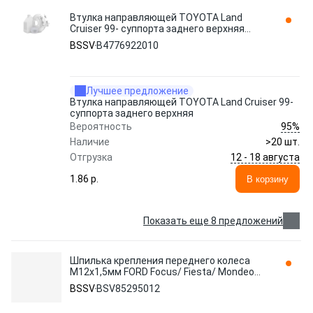
Втулка направляющей TOYOTA Land
Cruiser 99- суппорта заднего верхняя
B4776922010 BSSV
BSSV
B4776922010
Лучшее предложение
Втулка направляющей TOYOTA Land Cruiser 99-
суппорта заднего верхняя
95%
Вероятность
Наличие
>20 шт.
12 - 18 августа
Отгрузка
1.86 p.
В корзину
Показать еще 8 предложений
Шпилька крепления переднего колеса
М12х1,5мм FORD Focus/ Fiesta/ Mondeo
BSV BSV85295012 BSSV
BSSV
BSV85295012