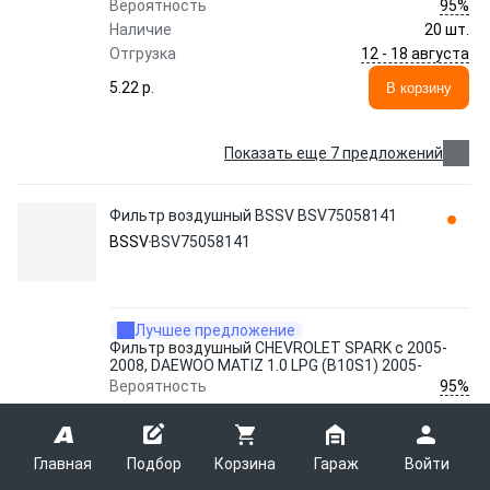
95%
Вероятность
Наличие
20 шт.
12 - 18 августа
Отгрузка
5.22 p.
В корзину
Показать еще 7 предложений
Фильтр воздушный BSSV BSV75058141
BSSV
BSV75058141
Лучшее предложение
Фильтр воздушный CHEVROLET SPARK с 2005-
2008, DAEWOO MATIZ 1.0 LPG (B10S1) 2005-
95%
Вероятность
Наличие
>20 шт.
12 - 18 августа
Отгрузка
Главная
Подбор
Корзина
Гараж
Войти
5.50 p.
В корзину