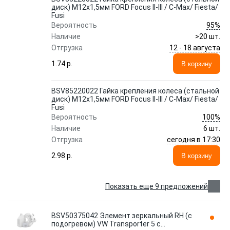
диск) M12x1,5мм FORD Focus II-III / C-Max/ Fiesta/
Fusi
95%
Вероятность
Наличие
>20 шт.
12 - 18 августа
Отгрузка
1.74 p.
В корзину
BSV85220022 Гайка крепления колеса (стальной
диск) M12x1,5мм FORD Focus II-III / C-Max/ Fiesta/
Fusi
100%
Вероятность
Наличие
6 шт.
сегодня в 17:30
Отгрузка
2.98 p.
В корзину
Показать еще 9 предложений
BSV50375042 Элемент зеркальный RH (с
подогревом) VW Transporter 5 с