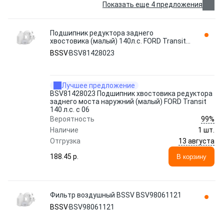
Показать еще 4 предложения
Подшипник редуктора заднего
хвостовика (малый) 140л.с. FORD Transit
06- BSV81428023 BSSV
BSSV
BSV81428023
Лучшее предложение
BSV81428023 Подшипник хвостовика редуктора
заднего моста наружний (малый) FORD Transit
140 л.с. с 06
99%
Вероятность
Наличие
1 шт.
13 августа
Отгрузка
188.45 p.
В корзину
Фильтр воздушный BSSV BSV98061121
BSSV
BSV98061121