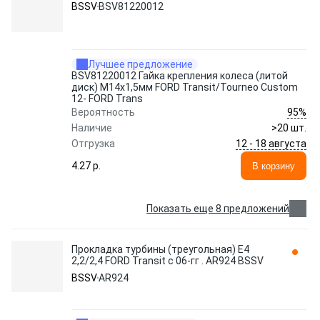
BSSV
BSV81220012
Лучшее предложение
BSV81220012 Гайка крепления колеса (литой
диск) M14x1,5мм FORD Transit/Tourneo Сustom
12- FORD Trans
95%
Вероятность
Наличие
>20 шт.
12 - 18 августа
Отгрузка
4.27 p.
В корзину
Показать еще 8 предложений
Прокладка турбины (треугольная) Е4
2,2/2,4 FORD Transit с 06-гг . AR924 BSSV
BSSV
AR924