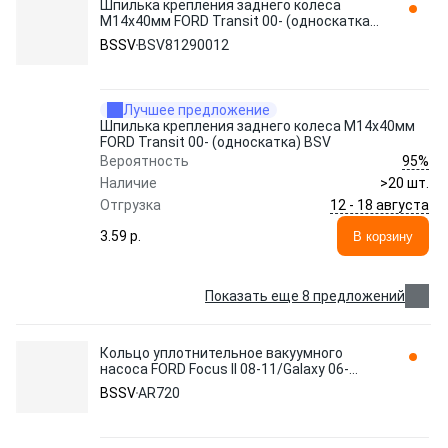
Шпилька крепления заднего колеса
M14x40мм FORD Transit 00- (односкатка)
BSV BSV81290012 BSSV
BSSV
BSV81290012
Лучшее предложение
Шпилька крепления заднего колеса M14x40мм
FORD Transit 00- (односкатка) BSV
95%
Вероятность
Наличие
>20 шт.
12 - 18 августа
Отгрузка
3.59 p.
В корзину
Показать еще 8 предложений
Кольцо уплотнительное вакуумного
насоса FORD Focus II 08-11/Galaxy 06-
15/Mondeo IV 07-15 AR720 BSSV
BSSV
AR720