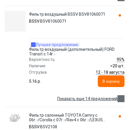
Фильтр воздушный BSSV BSV81060071
BSSV
BSV81060071
Лучшее предложение
Фильтр воздушный (дополнительный) FORD
Transit с 14г.-
95%
Вероятность
Наличие
>20 шт.
12 - 18 августа
Отгрузка
5.16 p.
В корзину
Показать еще 14 предложений
Фильтр салонный TOYOTA Camry с
06г.-/Corolla с 07г.-/Rav4 с 06г.-/LEXUS
NX300H/NX200T c14г.- BSV2108 BSSV
BSSV
BSV2108