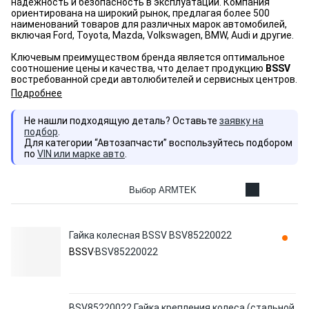
надёжность и безопасность в эксплуатации. Компания
ориентирована на широкий рынок, предлагая более 500
наименований товаров для различных марок автомобилей,
включая Ford, Toyota, Mazda, Volkswagen, BMW, Audi и другие.
Ключевым преимуществом бренда является оптимальное
соотношение цены и качества, что делает продукцию
BSSV
востребованной среди автолюбителей и сервисных центров.
Подробнее
Не нашли подходящую деталь? Оставьте
заявку на
подбор
.
Для категории “Автозапчасти” воспользуйтесь подбором
по
VIN или марке авто
.
Выбор ARMTEK
Гайка колесная BSSV BSV85220022
BSSV
BSV85220022
BSV85220022 Гайка крепления колеса (стальной