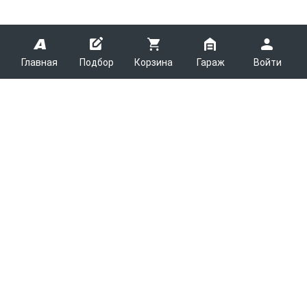
Главная
Подбор
Корзина
Гараж
Войти
ARMTEK
О Компании
Покупателям
Контакты
Как сделать заказ
Партнерам
Новости
Доставка
Поставщикам
Каталоги
Вакансии