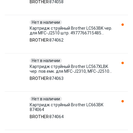
BROTHER
874058
Нет в наличии
Картридж струйный Brother LC563BK чер.
для MFC-J2510 штр. 4977766715485
874062
BROTHER
874062
Нет в наличии
Картридж струйный Brother LC567XLBK
чер. пов.емк. для MFC-J2310, MFC-J2510
штр. 4977766715522 874063
BROTHER
874063
Нет в наличии
Картридж струйный Brother LC663BK
874064
BROTHER
874064