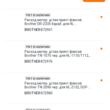
Нет в наличии
Расход.матер. д/лаз.принт.факсов
Brother DR-2335 бараб. для HL-
L2300D/L2340 штр. 4977766739061
BROTHER
872901
872901
Нет в наличии
Расход.матер. д/лаз.принт.факсов
Brother TN-1075 чер. для HL-1110/1112,
DCP штр. 4977766721721 872976
BROTHER
872976
Нет в наличии
Расход.матер. д/лаз.принт.факсов
Brother TN-2090 чер. для HL-2132, DCP-
7057 штр. 4977766682978 872980
BROTHER
872980