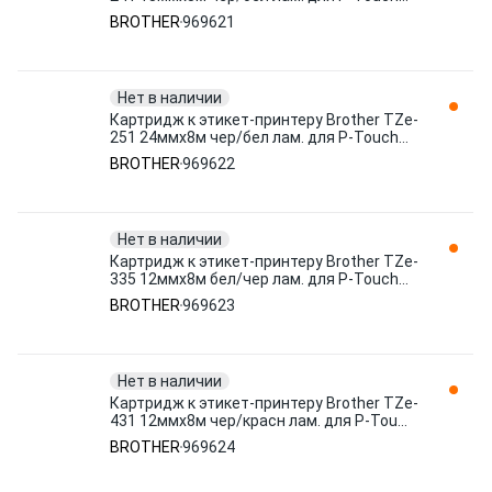
969621
BROTHER
969621
Нет в наличии
Картридж к этикет-принтеру Brother TZe-
251 24ммх8м чер/бел лам. для P-Touch
969622
BROTHER
969622
Нет в наличии
Картридж к этикет-принтеру Brother TZe-
335 12ммх8м бел/чер лам. для P-Touch
969623
BROTHER
969623
Нет в наличии
Картридж к этикет-принтеру Brother TZe-
431 12ммх8м чер/красн лам. для P-Tou
969624
BROTHER
969624