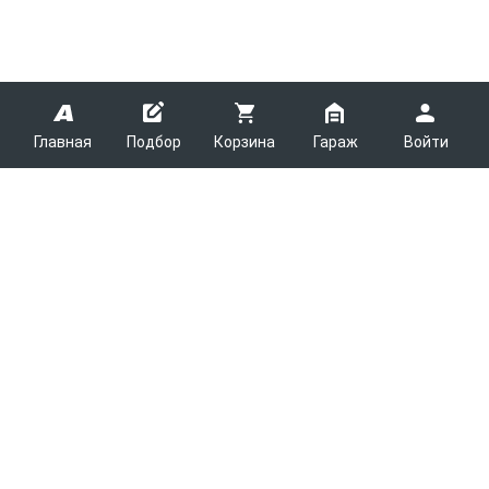
Главная
Подбор
Корзина
Гараж
Войти
ARMTEK
О Компании
Покупателям
Контакты
Как сделать заказ
Партнерам
Новости
Доставка