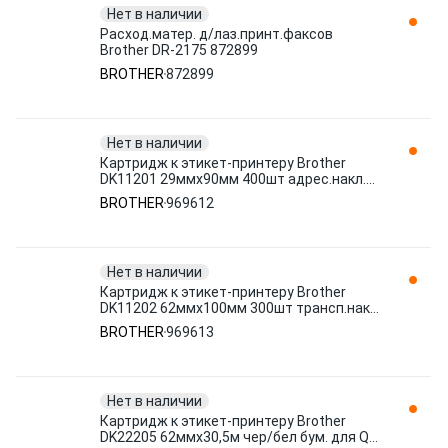
Нет в наличии
Расход.матер. д/лаз.принт.факсов
Brother DR-2175 872899
BROTHER
872899
Нет в наличии
Картридж к этикет-принтеру Brother
DK11201 29ммх90мм 400шт адрес.накл.
для 969612
BROTHER
969612
Нет в наличии
Картридж к этикет-принтеру Brother
DK11202 62ммх100мм 300шт трансп.накл.
дл 969613
BROTHER
969613
Нет в наличии
Картридж к этикет-принтеру Brother
DK22205 62ммх30,5м чер/бел бум. для QL