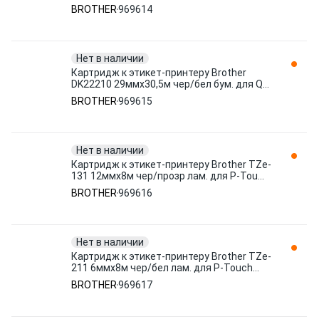
969614
BROTHER
969614
Нет в наличии
Картридж к этикет-принтеру Brother
DK22210 29ммх30,5м чер/бел бум. для QL
969615
BROTHER
969615
Нет в наличии
Картридж к этикет-принтеру Brother TZe-
131 12ммх8м чер/прозр лам. для P-Tou
969616
BROTHER
969616
Нет в наличии
Картридж к этикет-принтеру Brother TZe-
211 6ммх8м чер/бел лам. для P-Touch
969617
BROTHER
969617