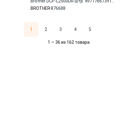
Brother DCP-L2500DR штр. 4977766739160
876688
BROTHER
876688
1
2
3
4
5
1 — 36 из 162 товара