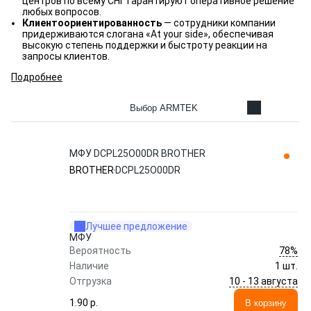
центров по всему СНГ гарантируют оперативное решение
любых вопросов.
Клиентоориентированность
— сотрудники компании
придерживаются слогана «At your side», обеспечивая
высокую степень поддержки и быстроту реакции на
запросы клиентов.
Подробнее
Выбор ARMTEK
МФУ DСРL25О00DR BROTHER
BROTHER
DСРL25О00DR
Лучшее предложение
МФУ
78%
Вероятность
Наличие
1 шт.
10 - 13 августа
Отгрузка
1.90 p.
В корзину