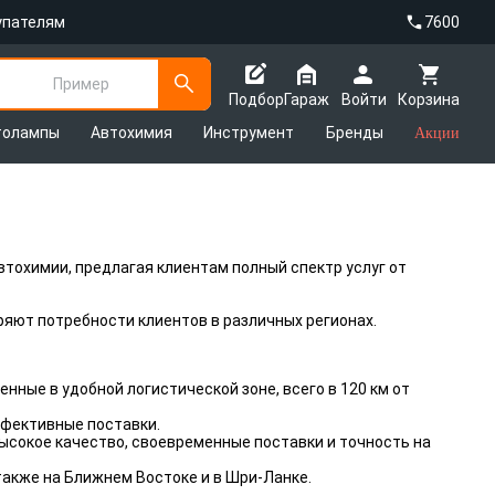
упателям
7600
Пример
Подбор
Гараж
Войти
Корзина
толампы
Автохимия
Инструмент
Бренды
Акции
тохимии, предлагая клиентам полный спектр услуг от
яют потребности клиентов в различных регионах.
ные в удобной логистической зоне, всего в 120 км от
ффективные поставки.
ысокое качество, своевременные поставки и точность на
также на Ближнем Востоке и в Шри-Ланке.