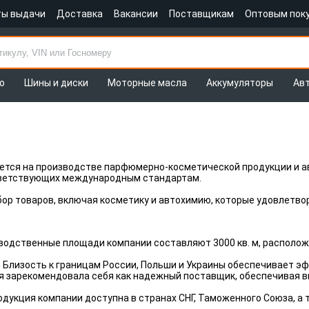
ты выдачи
Доставка
Вакансии
Поставщикам
Оптовым пок
о
Шины и диски
Моторные масла
Аккумуляторы
Ав
тся на производстве парфюмерно-косметической продукции и ав
тветствующих международным стандартам.
ор товаров, включая косметику и автохимию, которые удовлетвор
водственные площади компании составляют 3000 кв. м, расположен
:
Близость к границам России, Польши и Украины обеспечивает э
 зарекомендовала себя как надежный поставщик, обеспечивая в
одукция компании доступна в странах СНГ, Таможенного Союза, а 