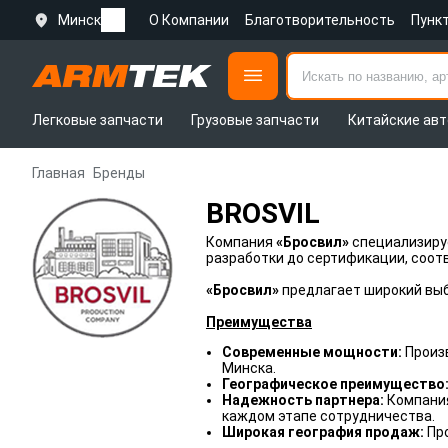
Минск
О Компании
Благотворительность
Пунк
Легковые запчасти
Грузовые запчасти
Китайские авт
Главная
Бренды
BROSVIL
Компания
«Бросвил»
специализируе
разработки до сертификации, соо
«Бросвил»
предлагает широкий выб
Преимущества
Современные мощности:
Произ
Минска.
Географическое преимущество
Надежность партнера:
Компания
каждом этапе сотрудничества.
Широкая география продаж:
Пр