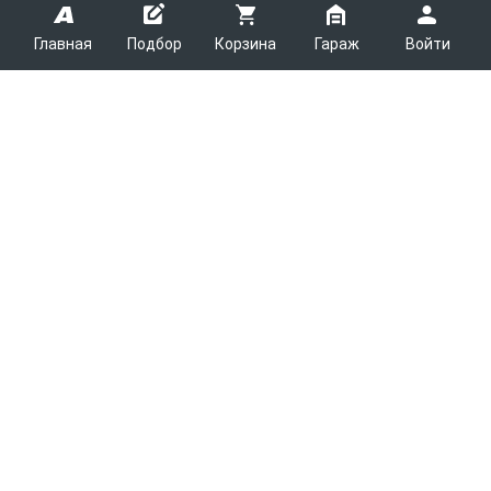
Главная
Подбор
Корзина
Гараж
Войти
ARMTEK
О Компании
Покупателям
Контакты
Как сделать заказ
Партнерам
Новости
Доставка
Поставщикам
Каталоги
Вакансии
Способы оплаты
Арендодателям
Легковые запчасти
7600
Благотворительность
Возврат
Услуги логистики