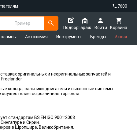
упателям
7600
Пример
Подбор
Гараж
Войти
Корзина
толампы
Автохимия
Инструмент
Бренды
Акции
оставках оригинальных и неоригинальных запчастей и
Freelander.
ые кольца, сальники, двигатели и выхлопные системы.
е осуществляется розничная торговля.
ет стандартам BS EN ISO 9001:2008.
 Сингапуре и Сирии.
акров в Шропшире, Великобритания.