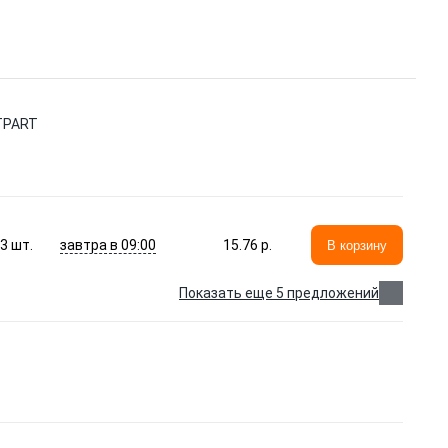
TPART
завтра в 09:00
3
шт.
15.76 p.
В корзину
Показать еще 5 предложений