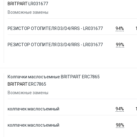
BRITPART
LR031677
Возможные замены
94%
РЕЗИСТОР ОТОПИТЕЛЯ D3/D4/RRS - LR031677
99%
РЕЗИСТОР ОТОПИТЕЛЯ D3/D4/RRS - LR031677
Колпачки маслосъемные BRITPART ERC7865
BRITPART
ERC7865
Возможные замены
94%
колпачек маслосъемный
98%
колпачек маслосъемный