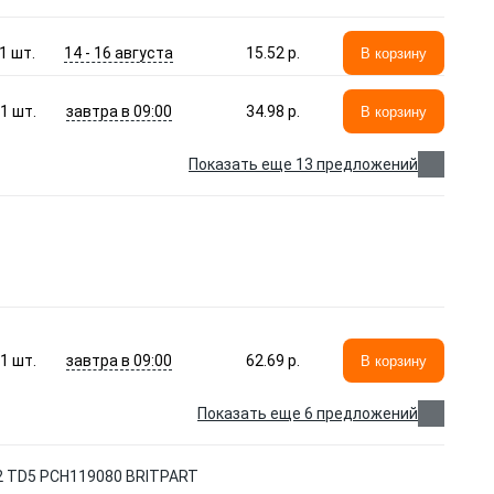
14 - 16 августа
1
шт.
15.52 p.
В корзину
завтра в 09:00
1
шт.
34.98 p.
В корзину
Показать еще 13 предложений
завтра в 09:00
1
шт.
62.69 p.
В корзину
Показать еще 6 предложений
TD5 PCH119080 BRITPART