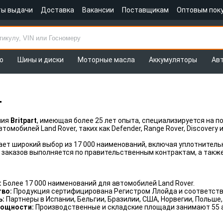
ты выдачи
Доставка
Вакансии
Поставщикам
Оптовым пок
о
Шины и диски
Моторные масла
Аккумуляторы
Ав
T
ния
Britpart
, имеющая более 25 лет опыта, специализируется на п
томобилей Land Rover, таких как Defender, Range Rover, Discovery и 
ет широкий выбор из 17 000 наименований, включая уплотнительн
 заказов выполняется по правительственным контрактам, а такж
:
Более 17 000 наименований для автомобилей Land Rover.
тво:
Продукция сертифицирована Регистром Ллойда и соответству
ь:
Партнеры в Испании, Бельгии, Бразилии, США, Норвегии, Польше,
мощности:
Производственные и складские площади занимают 55 