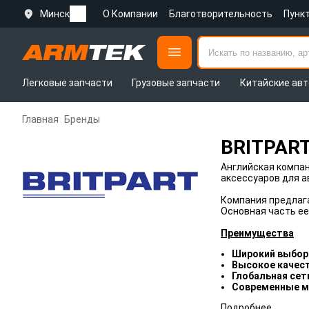
Минск
О Компании
Благотворительность
Пунк
Легковые запчасти
Грузовые запчасти
Китайские авт
Главная
Бренды
BRITPAR
Английская компа
аксессуаров для ав
Компания предлага
Основная часть ее
Преимущества
Широкий выбор
Высокое качес
Глобальная сет
Современные 
Подробнее