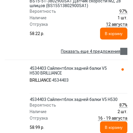
BS15-51-3802900SA1 Датчик скорости M2, 28
шлицов (BS15513802900SA1)
97%
Вероятность
Наличие
1 шт.
12 августа
Отгрузка
58.22 p.
В корзину
Показать еще 4 предложения
4534403 Сайлентблок задней балки V5
H530 BRILLIANCE
BRILLIANCE
4534403
4534403 Сайлентблок задней балки V5 H530
87%
Вероятность
Наличие
2 шт.
16 - 19 августа
Отгрузка
58.99 p.
В корзину