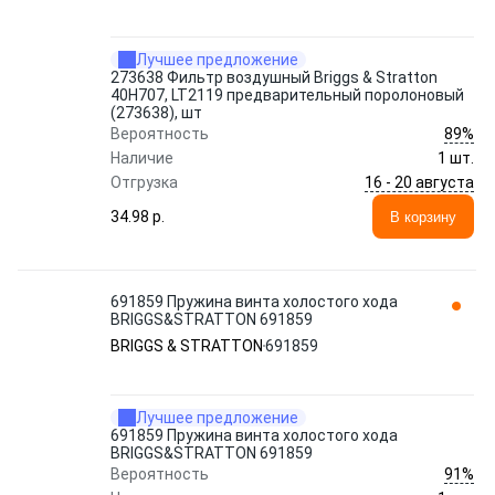
Лучшее предложение
273638 Фильтр воздушный Briggs & Stratton
40H707, LT2119 предварительный поролоновый
(273638), шт
89%
Вероятность
Наличие
1 шт.
16 - 20 августа
Отгрузка
34.98 p.
В корзину
691859 Пружина винта холостого хода
BRIGGS&STRATTON 691859
BRIGGS & STRATTON
691859
Лучшее предложение
691859 Пружина винта холостого хода
BRIGGS&STRATTON 691859
91%
Вероятность