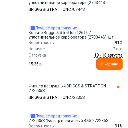
уплотнительное карбюратора (270344S),
шт
BRIGGS & STRATTON
270344S
Лучшее предложение
Кольцо Briggs & Stratton 126T02
уплотнительное карбюратора (270344S), шт
91%
Вероятность
Наличие
2 шт.
13 - 16 августа
Отгрузка
15.35 p.
В корзину
Фильтр воздушный BRIGGS & STRATTON
272235S
BRIGGS & STRATTON
272235S
Лучшее предложение
272235S Фильтр воздушный B&S 272235S
91%
Вероятность