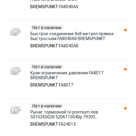
BREMSPUNKT
FA8040A6
Нет в наличии
Быстрое соединение 8х8 металл прямое
быстросъем FA8040A8 BREMSPUNKT
BREMSPUNKT
FA8040A8
Нет в наличии
Кран ограничения давления FA8017
BREMSPUNKT
BREMSPUNKT
FA8017
Нет в наличии
Рычаг тормозной rvi premium лев.
5010260028 5206110040p 79305
ays221200 79305c 4w3490 bk221200 sab.9
BREMSPUNKT
FA24013
FA24013 BREMSPUNKT