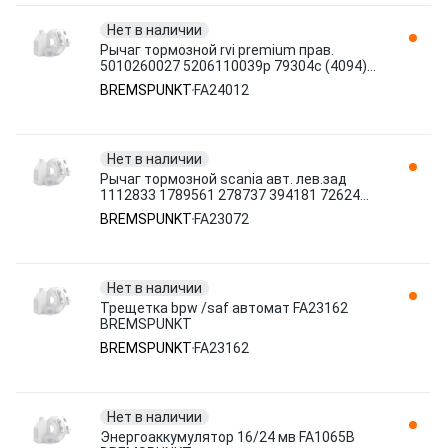
Нет в наличии
Рычаг тормозной rvi premium прав.
5010260027 5206110039p 79304c (4094)
ays221100 72997c 79304c kb348 FA24012
BREMSPUNKT
FA24012
BREMSPUNKT
Нет в наличии
Рычаг тормозной scania авт. лев.зад
1112833 1789561 278737 394181 72624
230300 118627 0135049 136262 FA23072
BREMSPUNKT
FA23072
BREMSPUNKT
Нет в наличии
Трещетка bpw /saf автомат FA23162
BREMSPUNKT
BREMSPUNKT
FA23162
Нет в наличии
Энергоаккумулятор 16/24 мв FA1065B