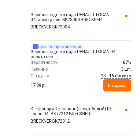
Зеркало заднего вида RENAULT LOGAN
04- электр.лев. BK73004 BRECKNER
BRECKNER
BK73004
Лучшее предложение
Зеркало заднего вида RENAULT LOGAN 04-
электр.лев.
67%
Вероятность
Наличие
3 шт.
13 - 16 августа
Отгрузка
17.89 p.
В корзину
К-т фонари Re тюнинг (стекл. белый) RE
Logan 04- BK72312 BRECKNER
BRECKNER
BK72312