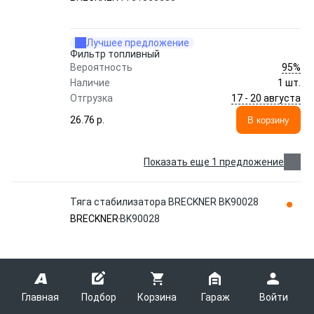
Лучшее предложение
Фильтр топливный
95%
Вероятность
Наличие
1 шт.
17 - 20 августа
Отгрузка
26.76 p.
В корзину
Показать еще 1 предложение
Тяга стабилизатора BRECKNER BK90028
BRECKNER
BK90028
Стойка стабилизатора MEGANE, SCENIC
8200669066/BK90028 BRECKNER
Главная
Подбор
Корзина
Гараж
Войти
95%
Вероятность