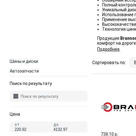
Обширный ассор
Полный контроль
Уникальный диз
Использование 
Применение выс
Высококачестве
Технология цинк
Продукция
Branno
комфорт на дороге
Подробнее
Шины и диски
Сортировать по:
Автозапчасти
Поиск по результату
Цена
от
до
738.10 p.