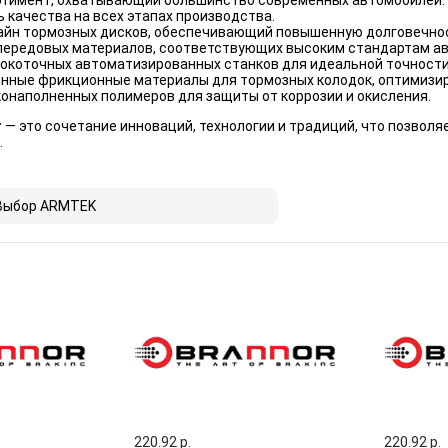
тимент, охватывающий большинство современных автомобилей.
 качества на всех этапах производства.
айн тормозных дисков, обеспечивающий повышенную долговечнос
передовых материалов, соответствующих высоким стандартам а
окоточных автоматизированных станков для идеальной точности
нные фрикционные материалы для тормозных колодок, оптимизир
онаполненных полимеров для защиты от коррозии и окисления.
r
— это сочетание инноваций, технологии и традиций, что позвол
.
Выбор ARMTEK
220.92 p.
220.92 p.