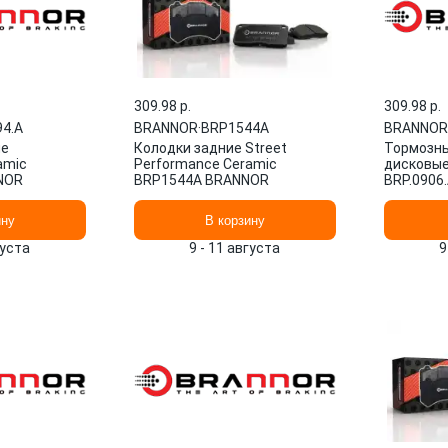
309.98 p.
309.98 p.
94.A
BRANNOR
·
BRP1544A
BRANNOR
ие
Колодки задние Street
Тормозны
amic
Performance Ceramic
дисковы
NOR
BRP1544A BRANNOR
BRP.0906
ину
В корзину
густа
9 - 11 августа
9