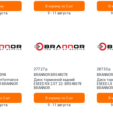
ину
В корзину по 2 шт
В 
густа
9 - 11 августа
9
277.27 p.
287.53 p.
.098
BRANNOR
·
BRS48078
BRANNOR
erformance
Диск тормозной задний
Диск тор
98 BRANNOR
EXEED RX 2.0T 22- BRS48078
EXEED LX
BRANNOR
BRANNOR
по 2 шт
В корзину по 2 шт
В 
густа
9 - 11 августа
9