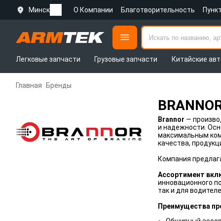
Минск
О Компании
Благотворительность
Пунк
Легковые запчасти
Грузовые запчасти
Китайские авт
Главная
Бренды
BRANNO
Brannor
— произво
и надежности. Осн
максимальным ком
качества, продукц
Компания предлаг
Ассортимент вкл
инновационного по
так и для водите
Преимущества пр