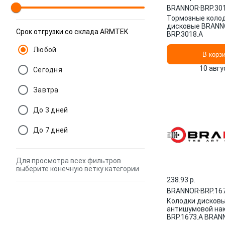
BRANNOR
·
BRP.30
Тормозные коло
дисковые BRAN
Срок отгрузки со склада ARMTEK
BRP.3018.A
Любой
В корз
10 авгу
Сегодня
Завтра
До 3 дней
До 7 дней
Для просмотра всех фильтров
выберите конечную ветку категории
238.93 p.
BRANNOR
·
BRP.16
Колодки дисковы
антишумовой на
BRP.1673.A BRAN