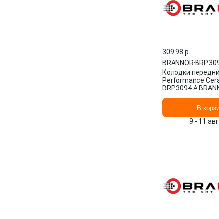
309.98 p.
BRANNOR
·
BRP.30
Колодки передн
Performance Cer
BRP.3094.A BRAN
В корз
9 - 11 ав