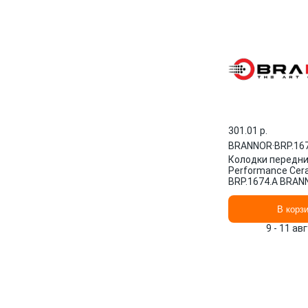
301.01 p.
BRANNOR
·
BRP.16
Колодки передн
Performance Cer
BRP.1674.A BRAN
В корз
9 - 11 ав