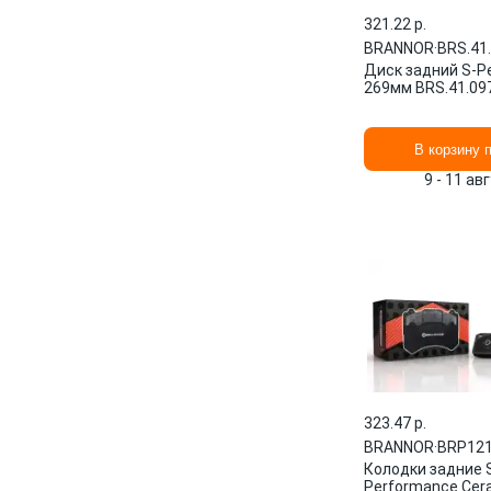
321.22 p.
BRANNOR
·
BRS.41
Диск задний S-P
269мм BRS.41.0
В корзину 
9 - 11 ав
323.47 p.
BRANNOR
·
BRP12
Колодки задние 
Performance Cer