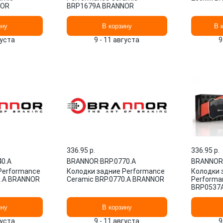
NOR
BRP1679A BRANNOR
ину
В корзину
В 
густа
9 - 11 августа
9
336.95 p.
336.95 p.
40.A
BRANNOR
·
BRP.0770.A
BRANNOR
Performance
Колодки задние Performance
Колодки 
0.A BRANNOR
Ceramic BRP.0770.A BRANNOR
Performa
BRP0537
ину
В корзину
густа
9 - 11 августа
9