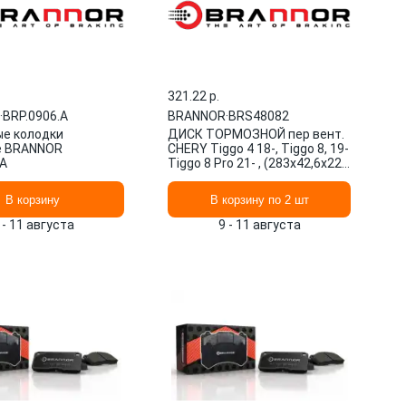
321.22 p.
·
BRP.0906.A
BRANNOR
·
BRS48082
е колодки
ДИСК ТОРМОЗНОЙ пер вент.
е BRANNOR
CHERY Tiggo 4 18-, Tiggo 8, 19-
.A
Tiggo 8 Pro 21- , (283x42,6x22,
5 отв)- 204 BRS48082
BRANNOR
В корзину
В корзину по 2 шт
 - 11 августа
9 - 11 августа