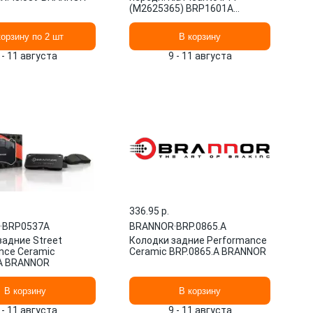
(M2625365) BRP1601A
BRANNOR
корзину по 2 шт
В корзину
 - 11 августа
9 - 11 августа
336.95 p.
·
BRP0537A
BRANNOR
·
BRP.0865.A
задние Street
Колодки задние Performance
nce Ceramic
Ceramic BRP.0865.A BRANNOR
A BRANNOR
В корзину
В корзину
 - 11 августа
9 - 11 августа