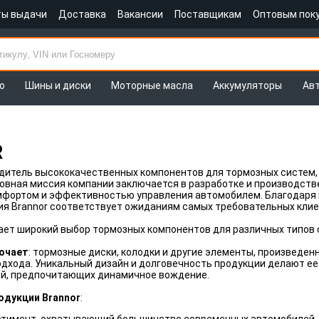
ты выдачи
Доставка
Вакансии
Поставщикам
Оптовым пок
о
Шины и диски
Моторные масла
Аккумуляторы
Ав
R
дитель высококачественных компонентов для тормозных систем,
овная миссия компании заключается в разработке и производств
фортом и эффективностью управления автомобилем. Благодаря 
ия Brannor соответствует ожиданиям самых требовательных клие
ает широкий выбор тормозных компонентов для различных типов
ючает
: тормозные диски, колодки и другие элементы, произведе
дхода. Уникальный дизайн и долговечность продукции делают ее
лей, предпочитающих динамичное вождение.
одукции Brannor
: