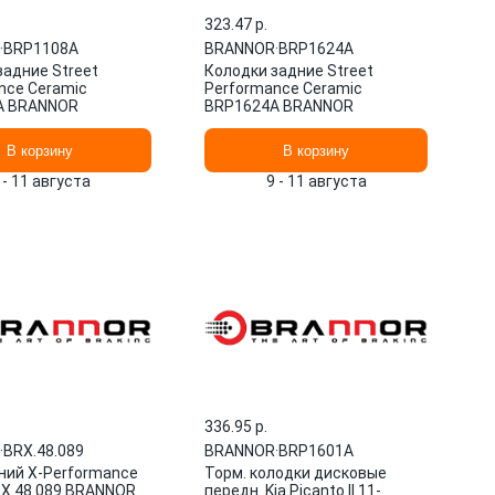
323.47 p.
·
BRP1108A
BRANNOR
·
BRP1624A
задние Street
Колодки задние Street
nce Ceramic
Performance Ceramic
A BRANNOR
BRP1624A BRANNOR
В корзину
В корзину
 - 11 августа
9 - 11 августа
336.95 p.
·
BRX.48.089
BRANNOR
·
BRP1601A
ний X-Performance
Торм. колодки дисковые
X.48.089 BRANNOR
передн. Kia Picanto II 11-