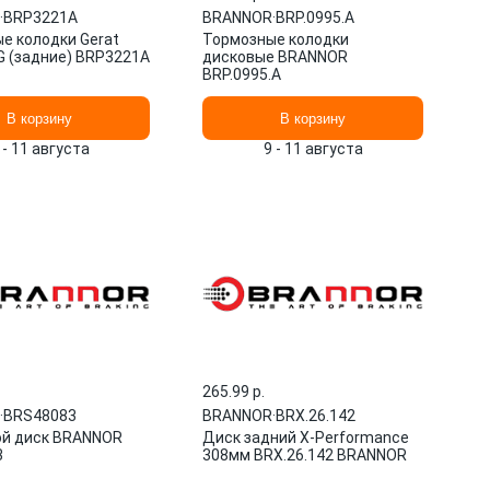
·
BRP3221A
BRANNOR
·
BRP.0995.A
е колодки Gerat
Тормозные колодки
 (задние) BRP3221A
дисковые BRANNOR
BRP.0995.A
В корзину
В корзину
 - 11 августа
9 - 11 августа
265.99 p.
·
BRS48083
BRANNOR
·
BRX.26.142
й диск BRANNOR
Диск задний X-Performance
3
308мм BRX.26.142 BRANNOR