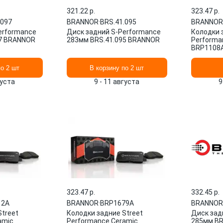
321.22 p.
323.47 p.
.097
BRANNOR
·
BRS.41.095
BRANNOR
erformance
Диск задний S-Performance
Колодки 
97 BRANNOR
283мм BRS.41.095 BRANNOR
Performa
BRP1108
по 2 шт
В корзину по 2 шт
густа
9 - 11 августа
9
323.47 p.
332.45 p.
12A
BRANNOR
·
BRP1679A
BRANNOR
Street
Колодки задние Street
Диск зад
amic
Performance Ceramic
285мм BR