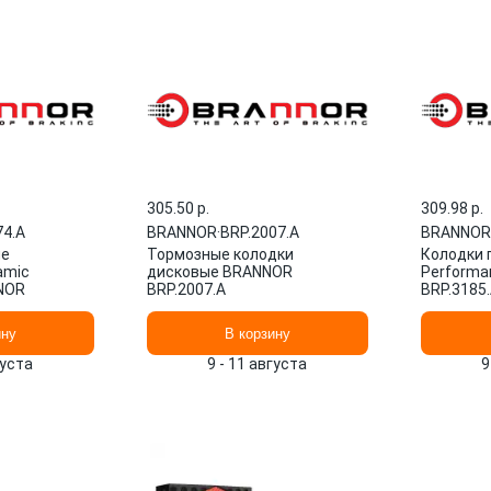
305.50 p.
309.98 p.
74.A
BRANNOR
·
BRP.2007.A
BRANNOR
ие
Тормозные колодки
Колодки 
amic
дисковые BRANNOR
Performa
NOR
BRP.2007.A
BRP.3185
ину
В корзину
густа
9 - 11 августа
9