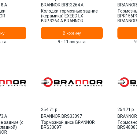
18.A
BRANNOR
·
BRP.3264.A
BRANNOR
дки
Колодки тормозные задние
Тормозны
NOR
(керамика) EXEED LX
BPR156PG
BRP.3264.A BRANNOR
BRANNOR
ину
В корзину
ста
9 - 11 августа
9
254.71 p.
254.71 p.
73.A
BRANNOR
·
BRS33097
BRANNOR
е задние (с
Тормозной диск BRANNOR
Тормозно
кладкой)
BRS33097
BRS4808
NOR