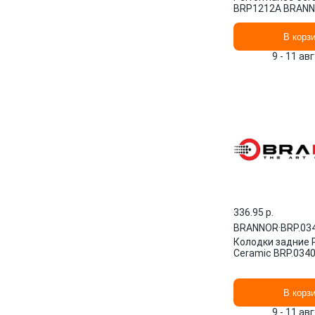
BRP1212A BRAN
В корз
9 - 11 ав
336.95 p.
BRANNOR
·
BRP.03
Колодки задние 
Ceramic BRP.034
В корз
9 - 11 ав