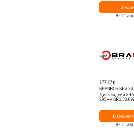
В корз
9 - 11 ав
277.27 p.
BRANNOR
·
BRS.33
Диск задний S-P
295мм BRS.33.0
В корзину 
9 - 11 ав