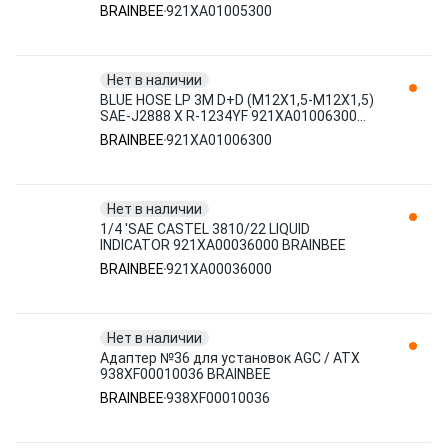
BRAINBEE
BRAINBEE
921XA01005300
Нет в наличии
BLUE HOSE LP 3M D+D (M12X1,5-M12X1,5)
SAE-J2888 X R-1234YF 921XA01006300
BRAINBEE
BRAINBEE
921XA01006300
Нет в наличии
1/4 'SAE CASTEL 3810/22 LIQUID
INDICATOR 921XA00036000 BRAINBEE
BRAINBEE
921XA00036000
Нет в наличии
Адаптер №36 для установок AGC / ATX
938XF00010036 BRAINBEE
BRAINBEE
938XF00010036