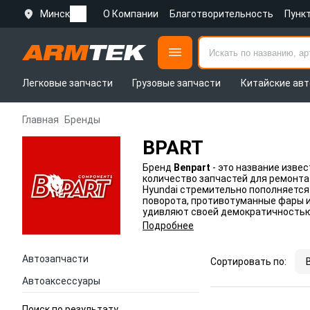
Минск
О Компании
Благотворительность
Пунк
Легковые запчасти
Грузовые запчасти
Китайские авт
Главная
Бренды
BPART
Бренд
Benpart
- это название извес
количество запчастей для ремонта а
Hyundai стремительно пополняется
поворота, противотуманные фары и
удивляют своей демократичностью,
Подробнее
Автозапчасти
Сортировать по:
Автоаксессуары
Поиск по результату