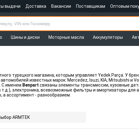
ты выдачи
Доставка
Вакансии
Поставщикам
Оптовым пок
о
Шины и диски
Моторные масла
Аккумуляторы
Ав
тного турецкого магазина, которым управляет Yedek Parça. У бре
втомобилей известных марок: Mercedez, Isuzi, KIA, Mitsubishi и 
. С именем
Benpart
связаны элементы трансмиссии, кузовные дета
 т.д.), электроника, всевозможные фильтры и амортизаторы для 
 а ассортимент - разнообразием.
Выбор ARMTEK