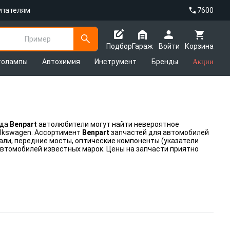
упателям
7600
Пример
Подбор
Гараж
Войти
Корзина
толампы
Автохимия
Инструмент
Бренды
Акции
нда
Benpart
автолюбители могут найти невероятное
Volkswagen. Ассортимент
Benpart
запчастей для автомобилей
ли, передние мосты, оптические компоненты (указатели
автомобилей известных марок. Цены на запчасти приятно