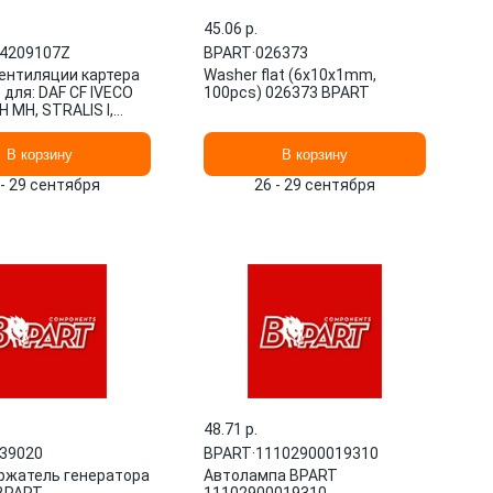
45.06 p.
4209107Z
BPART
·
026373
ентиляции картера
Washer flat (6x10x1mm,
для: DAF CF IVECO
100pcs) 026373 BPART
 MH, STRALIS I,
 IRISBUS CITEL
7Z BPART
В корзину
В корзину
 - 29 сентября
26 - 29 сентября
48.71 p.
39020
BPART
·
11102900019310
жатель генератора
Автолампа BPART