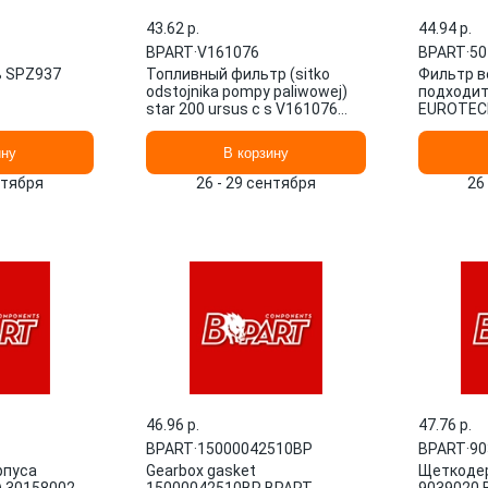
43.62 p.
44.94 p.
BPART
·
V161076
BPART
·
50
ь SPZ937
Топливный фильтр (sitko
Фильтр в
odstojnika pompy paliwowej)
подходит 
star 200 ursus c s V161076
EUROTECH
BPART
TRAKKER I
50420910
ину
В корзину
нтября
26 - 29 сентября
26
46.96 p.
47.76 p.
BPART
·
15000042510BP
BPART
·
90
рпуса
Gearbox gasket
Щеткодер