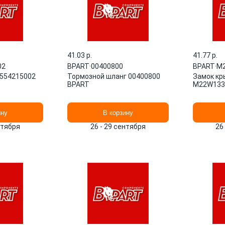
41.03 p.
41.77 p.
02
BPART
·
00400800
BPART
·
M2
1554215002
Тормозной шланг 00400800
Замок кр
BPART
M22W133
ину
В корзину
нтября
26 - 29 сентября
26