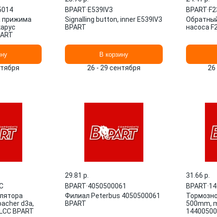
5014
BPART
·
E539IV3
BPART
·
F2
а прижима
Signalling button, inner E539IV3
Обратный
карус
BPART
насоса F
PART
ину
В корзину
нтября
26 - 29 сентября
26
29.81 p.
31.66 p.
C
BPART
·
4050500061
BPART
·
14
илятора
Филиал Peterbus 4050500061
Тормозно
acher d3a,
BPART
500mm, m
CLCC BPART
14400500