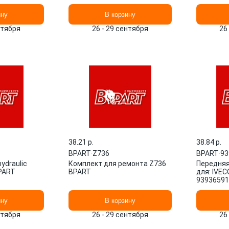
ину
В корзину
нтября
26 - 29 сентября
26
38.21 p.
38.84 p.
BPART
·
Z736
BPART
·
93
ydraulic
Комплект для ремонта Z736
Передняя
PART
BPART
для: IVECO
93936591
ину
В корзину
нтября
26 - 29 сентября
26