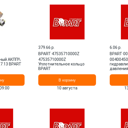
379.66 p.
6.06 p.
3
BPART
·
47535710000Z
BPART
·
00
ный АКПП!\
47535710000Z
00400450
7.13 BPART
Уплотнительное кольцо
гидравли
BPART
давления
ину
В корзину
09:00
10 августа
1