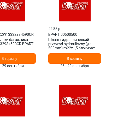
42.88 p.
2W13332934590CR
BPART
·
00500500
ышки багажника
Шланг гидравлический
32934590CR BPART
przewod hydrauliczny (дл.
500mm) m22x1,5 блокират
00500500 BPART
В корзину
В корзину
 - 29 сентября
26 - 29 сентября