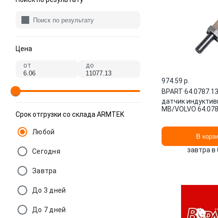
Цена
от
до
974.59 p.
BPART
·
64.0787.1
датчик индуктив
MB/VOLVO 64.078
Срок отгрузки со склада ARMTEK
Любой
В корз
завтра в 
Сегодня
Завтра
До 3 дней
До 7 дней