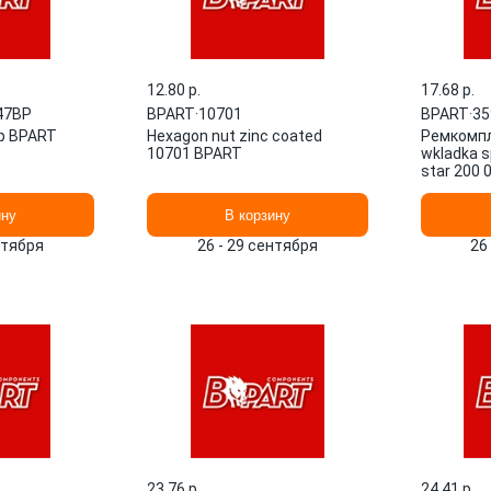
12.80 p.
17.68 p.
47BP
BPART
·
10701
BPART
·
35
р BPART
Hexagon nut zinc coated
Ремкомпл
10701 BPART
wkladka s
star 200 
BPART
ину
В корзину
нтября
26 - 29 сентября
26
23.76 p.
24.41 p.