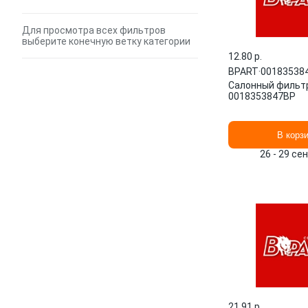
Для просмотра всех фильтров
выберите конечную ветку категории
12.80 p.
BPART
·
00183538
Салонный фильт
0018353847BP
В корз
26 - 29 се
21.91 p.