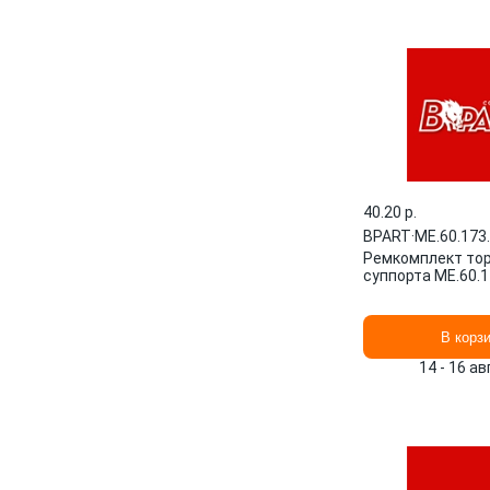
40.20 p.
BPART
·
ME.60.173
Ремкомплект то
суппорта ME.60.
В корз
14 - 16 а