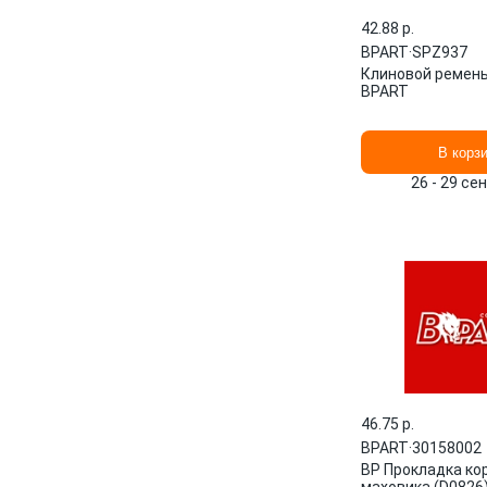
42.88 p.
BPART
·
SPZ937
Клиновой ремен
BPART
В корз
26 - 29 се
46.75 p.
BPART
·
30158002
BP Прокладка ко