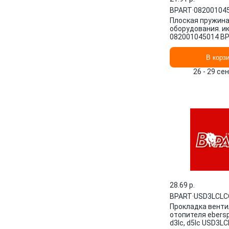
BPART
·
08200104
Плоская пружин
оборудования. и
082001045014 B
В корз
26 - 29 се
28.69 p.
BPART
·
USD3LCLC
Прокладка вент
отопителя ebersp
d3lc, d5lc USD3L