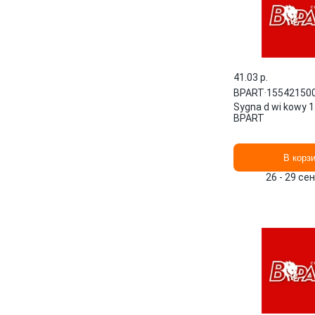
41.03 p.
BPART
·
15542150
Sygna d wi kowy 
BPART
В корз
26 - 29 се