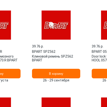
39.76 p.
39.76 p.
.R
BPART
·
SPZ562
BPART
·
05
рмозного
Клиновой ремень SPZ562
Door lock
173.R BPART
BPART
HOOL 057
ину
В корзину
вгуста
26 - 29 сентября
26