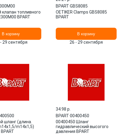
300M00
BPART
·
GBS8085
 клапан топливного
OETIKER Clamps GBS8085
2300M00 BPART
BPART
В корзину
В корзину
 - 29 сентября
26 - 29 сентября
34.98 p.
400500
BPART
·
00400450
й шланг (длина.
00400450 Шланг
14x1,5/m14x1,5)
гидравлический высогого
 BPART
давления BPART