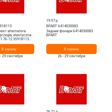
19.97 p.
918113
BPART
·
6414030083
ект alternatora
Задние фонари 6414030083
przegla, elastyczna
BPART
01.76-12 35918113
В корзину
В корзину
 - 29 сентября
26 - 29 сентября
26.21 p.