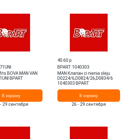
40.60 p.
71UNI
BPART
·
1040303
 fits BOVA MAN VAN
MAN Клапан ci nienia oleju
1UNI BPART
D0224/6,D0824/26,D0834/6
1040303 BPART
В корзину
В корзину
 - 29 сентября
26 - 29 сентября