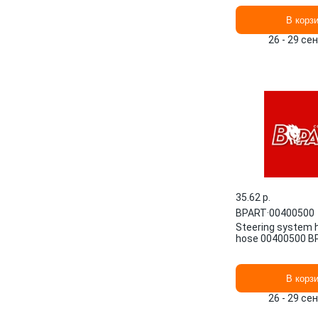
В корз
26 - 29 се
35.62 p.
BPART
·
00400500
Steering system h
hose 00400500 B
В корз
26 - 29 се