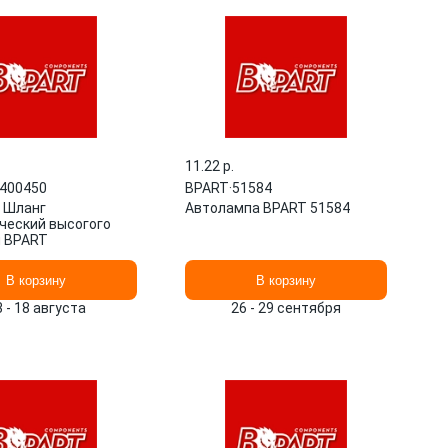
11.22 p.
400450
BPART
·
51584
 Шланг
Автолампа BPART 51584
ческий высогого
 BPART
В корзину
В корзину
3 - 18 августа
26 - 29 сентября