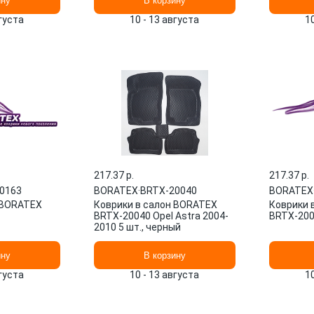
ину
В корзину
вгуста
10 - 13 августа
1
217.37 p.
217.37 p.
0163
BORATEX
·
BRTX-20040
BORATEX
 BORATEX
Коврики в салон BORATEX
Коврики 
BRTX-20040 Opel Astra 2004-
BRTX-20
2010 5 шт., черный
ину
В корзину
вгуста
10 - 13 августа
1