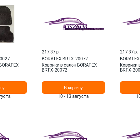
217.37 p.
217.37 p.
0027
BORATEX
·
BRTX-20072
BORATEX
 BORATEX
Коврики в салон BORATEX
Коврики 
BRTX-20072
BRTX-20
ину
В корзину
вгуста
10 - 13 августа
1