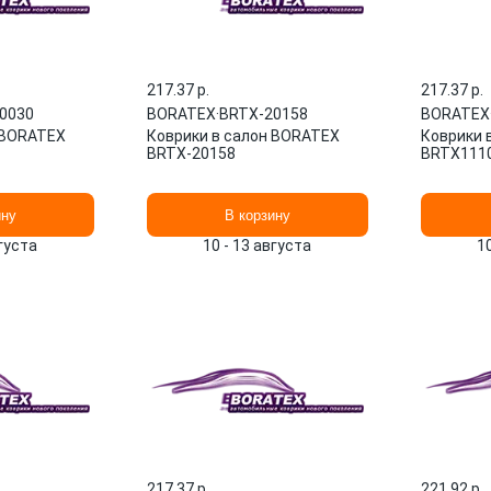
217.37 p.
217.37 p.
0030
BORATEX
·
BRTX-20158
BORATEX
 BORATEX
Коврики в салон BORATEX
Коврики 
BRTX-20158
BRTX111
ину
В корзину
вгуста
10 - 13 августа
1
217.37 p.
221.92 p.