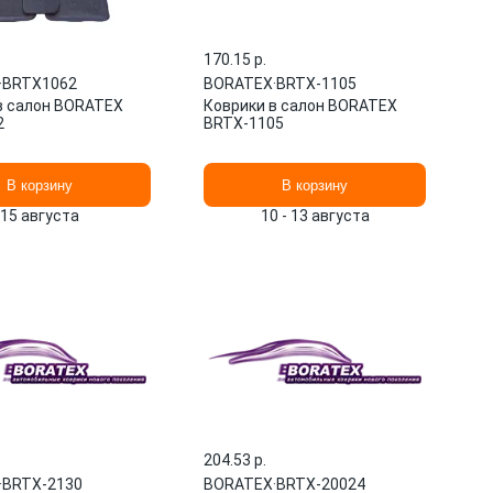
170.15 p.
·
BRTX1062
BORATEX
·
BRTX-1105
в салон BORATEX
Коврики в салон BORATEX
2
BRTX-1105
В корзину
В корзину
15 августа
10 - 13 августа
204.53 p.
·
BRTX-2130
BORATEX
·
BRTX-20024