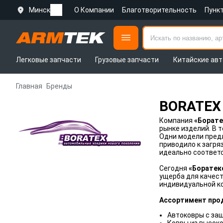
Минск
О Компании
Благотворительность
Пунк
Легковые запчасти
Грузовые запчасти
Китайские авт
Главная
Бренды
BORATEX
Компания
«Борате
рынке изделий. В 
Одни модели предл
приводило к загря
идеально соответ
Сегодня
«Боратек
ущерба для качест
индивидуальной ко
Ассортимент про
Автоковры с за