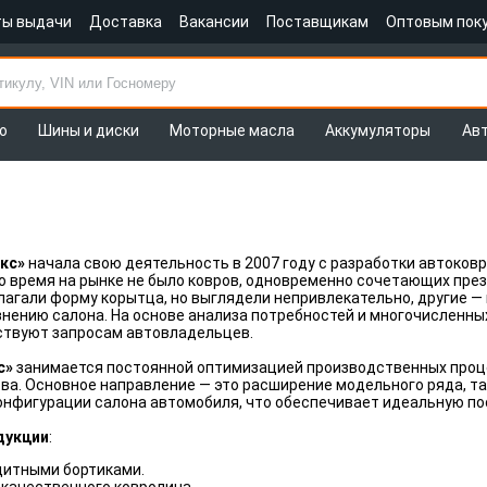
ты выдачи
Доставка
Вакансии
Поставщикам
Оптовым пок
о
Шины и диски
Моторные масла
Аккумуляторы
Ав
кс»
начала свою деятельность в 2007 году с разработки автоков
то время на рынке не было ковров, одновременно сочетающих пр
агали форму корытца, но выглядели непривлекательно, другие — и
знению салона. На основе анализа потребностей и многочисленн
ствуют запросам автовладельцев.
с»
занимается постоянной оптимизацией производственных проце
ва. Основное направление — это расширение модельного ряда, т
нфигурации салона автомобиля, что обеспечивает идеальную по
дукции
:
щитными бортиками.