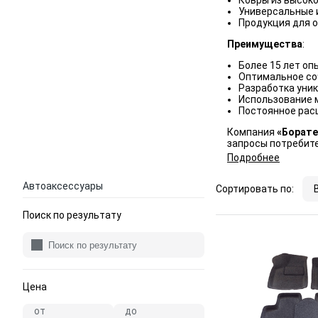
Ковры из высоко
Универсальные 
Продукция для о
Преимущества
:
Более 15 лет оп
Оптимальное со
Разработка уник
Использование 
Постоянное рас
Компания
«Борате
запросы потребите
Подробнее
Автоаксессуары
Сортировать по:
Поиск по результату
Цена
от
до