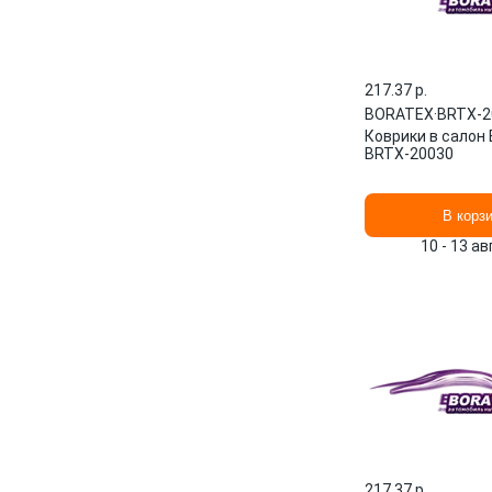
217.37 p.
BORATEX
·
BRTX-2
Коврики в салон
BRTX-20030
В корз
10 - 13 а
217.37 p.