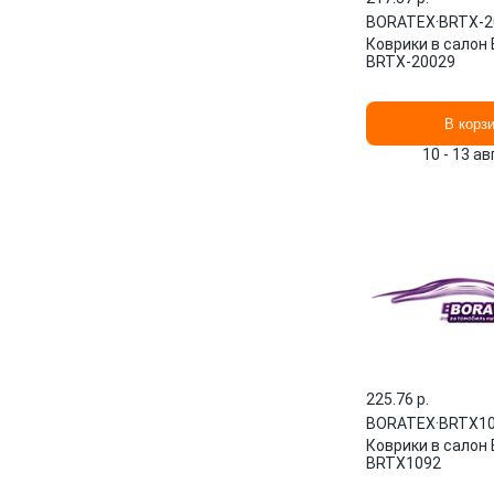
BORATEX
·
BRTX-2
Коврики в салон
BRTX-20029
В корз
10 - 13 а
225.76 p.
BORATEX
·
BRTX1
Коврики в салон
BRTX1092