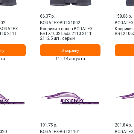
66.37 p.
158.06 p.
002
BORATEX
·
BRTХ1002
BORATEX
 BORATEX
Коврики в салон BORATEX
Коврики 
110 2111
BRTХ1002 Lada 2110 2111
BRTX106
2112 5 шт., серый
ину
В корзину
ста
11 - 14 августа
191.75 p.
201.84 p.
020
BORATEX
·
BRTХ1101
BORATEX