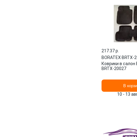
217.37 p.
BORATEX
·
BRTX-2
Коврики в салон
BRTX-20027
В корз
10 - 13 а