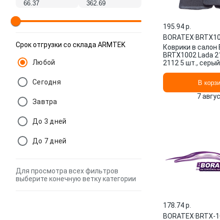
195.94 p.
BORATEX
·
BRTХ1
Срок отгрузки со склада ARMTEK
Коврики в салон
BRTХ1002 Lada 2
Любой
2112 5 шт., серый
Сегодня
В корз
7 авгу
Завтра
До 3 дней
До 7 дней
Для просмотра всех фильтров
выберите конечную ветку категории
178.74 p.
BORATEX
·
BRTX-1