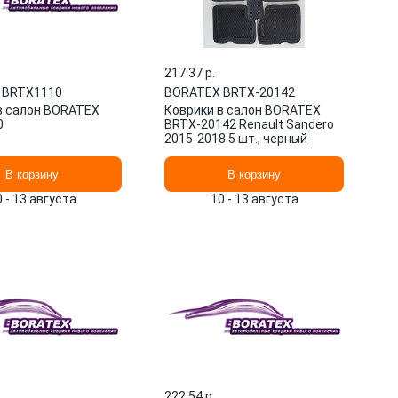
217.37 p.
·
BRTX1110
BORATEX
·
BRTX-20142
в салон BORATEX
Коврики в салон BORATEX
0
BRTX-20142 Renault Sandero
2015-2018 5 шт., черный
В корзину
В корзину
0 - 13 августа
10 - 13 августа
222.54 p.