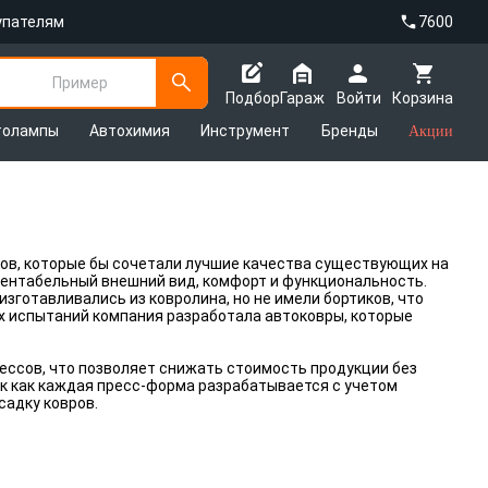
упателям
7600
Пример
Подбор
Гараж
Войти
Корзина
толампы
Автохимия
Инструмент
Бренды
Акции
ров, которые бы сочетали лучшие качества существующих на
езентабельный внешний вид, комфорт и функциональность.
зготавливались из ковролина, но не имели бортиков, что
ых испытаний компания разработала автоковры, которые
ссов, что позволяет снижать стоимость продукции без
ак как каждая пресс-форма разрабатывается с учетом
садку ковров.