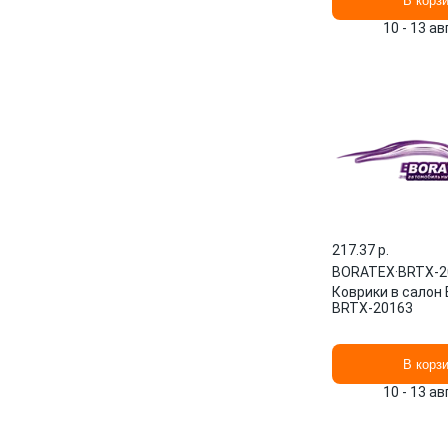
В корз
10 - 13 а
217.37 p.
BORATEX
·
BRTX-2
Коврики в салон
BRTX-20163
В корз
10 - 13 а