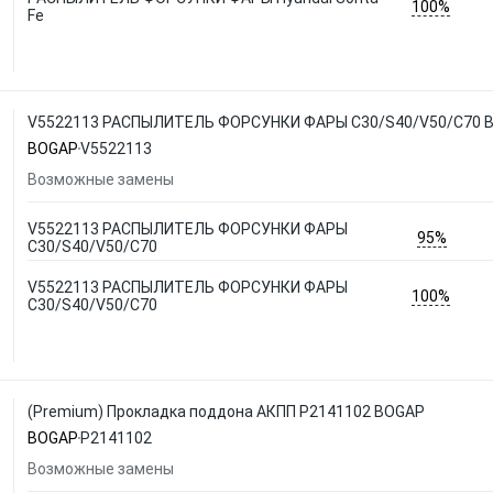
100%
Fe
V5522113 РАСПЫЛИТЕЛЬ ФОРСУНКИ ФАРЫ C30/S40/V50/C70 
BOGAP
V5522113
Возможные замены
V5522113 РАСПЫЛИТЕЛЬ ФОРСУНКИ ФАРЫ
95%
C30/S40/V50/C70
V5522113 РАСПЫЛИТЕЛЬ ФОРСУНКИ ФАРЫ
100%
C30/S40/V50/C70
(Premium) Прокладка поддона АКПП P2141102 BOGAP
BOGAP
P2141102
Возможные замены