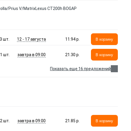
la/Prius V/MatrixLexus CT200h BOGAP
12 - 17 августа
3
шт.
11.94 p.
В корзину
завтра в 09:00
1
шт.
21.30 p.
В корзину
Показать еще 16 предложений
завтра в 09:00
2
шт.
21.85 p.
В корзину