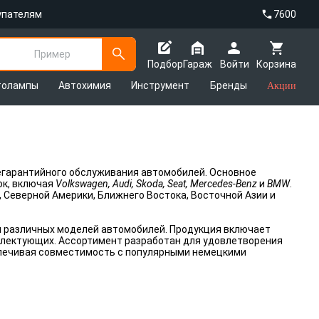
упателям
7600
Пример
Подбор
Гараж
Войти
Корзина
толампы
Автохимия
Инструмент
Бренды
Акции
гарантийного обслуживания автомобилей. Основное
ок, включая
Volkswagen, Audi, Skoda, Seat, Mercedes-Benz
и
BMW
.
 Северной Америки, Ближнего Востока, Восточной Азии и
я различных моделей автомобилей. Продукция включает
мплектующих. Ассортимент разработан для удовлетворения
спечивая совместимость с популярными немецкими