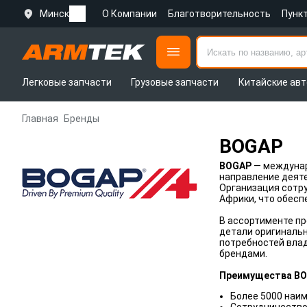
Минск
О Компании
Благотворительность
Пунк
Легковые запчасти
Грузовые запчасти
Китайские авт
Главная
Бренды
BOGAP
BOGAP
— междунар
направление деят
Организация сотру
Африки, что обесп
В ассортименте пр
детали оригинальн
потребностей вла
брендами.
Преимущества B
Более 5000 наи