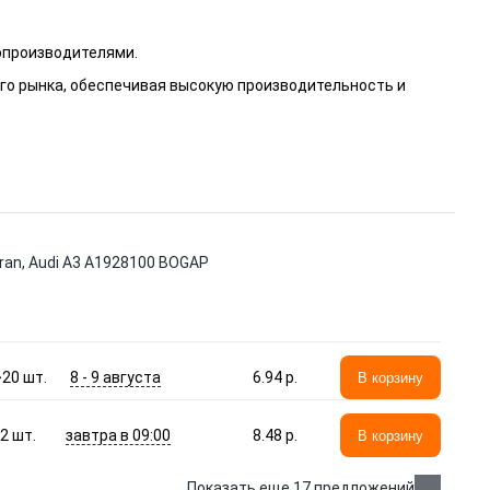
опроизводителями.
го рынка, обеспечивая высокую производительность и
n, Audi A3 A1928100 BOGAP
8 - 9 августа
>20
шт.
6.94 p.
В корзину
завтра в 09:00
2
шт.
8.48 p.
В корзину
Показать еще 17 предложений