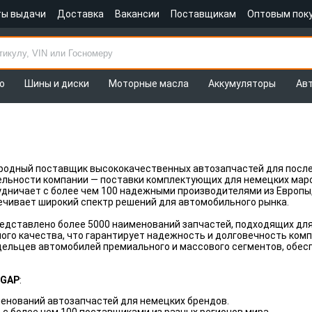
ты выдачи
Доставка
Вакансии
Поставщикам
Оптовым пок
о
Шины и диски
Моторные масла
Аккумуляторы
Ав
одный поставщик высококачественных автозапчастей для после
ельности компании — поставки комплектующих для немецких мар
дничает с более чем 100 надежными производителями из Европы,
ечивает широкий спектр решений для автомобильного рынка.
едставлено более 5000 наименований запчастей, подходящих дл
ого качества, что гарантирует надежность и долговечность ко
дельцев автомобилей премиального и массового сегментов, обе
OGAP
:
менований автозапчастей для немецких брендов.