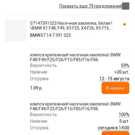
Показать еще 79 предложений
07147391323 Насечная заклепка, белая !
\BMW X1 F48, F49, X3 F25, X4 F26, X5 F15, M
F85, X6 F16, F86
BMW
07 14 7 391 323
клипса крепежная! насечная заклепка\ BMW
F48/F49/F25/F26/F15/F85/F16/F86
59%
Вероятность
Наличие
>20 шт.
12 - 15 августа
Отгрузка
1.09 p.
В корзину
клипса крепежная! насечная заклепка\ BMW
F48/F49/F25/F26/F15/F85/F16/F86
100%
Вероятность
Наличие
5 шт.
сегодня в 14:00
Отгрузка