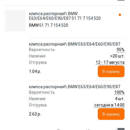
клипса распорная!\ BMW
E63/E64/E60/E90/E87 51 71 7 154 520
BMW
51 71 7 154 520
клипса распорная!\ BMW E63/E64/E60/E90/E87
95%
Вероятность
Наличие
>20 шт.
12 - 17 августа
Отгрузка
1.04 p.
В корзину
клипса распорная!\ BMW E63/E64/E60/E90/E87
100%
Вероятность
Наличие
4 шт.
сегодня в 14:00
Отгрузка
2.63 p.
В корзину