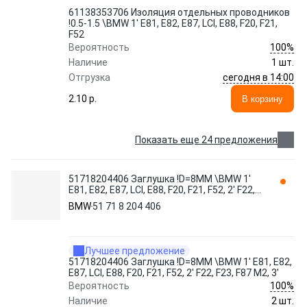
61138353706 Изоляция отдельных проводников
!0.5-1.5 \BMW 1' E81, E82, E87, LCI, E88, F20, F21,
F52
100%
Вероятность
Наличие
1 шт.
сегодня в 14:00
Отгрузка
2.10 p.
В корзину
Показать еще 24 предложения
51718204406 Заглушка !D=8MM \BMW 1'
E81, E82, E87, LCI, E88, F20, F21, F52, 2' F22,
F23, F87 M2, 3'
BMW
51 71 8 204 406
Лучшее предложение
51718204406 Заглушка !D=8MM \BMW 1' E81, E82,
E87, LCI, E88, F20, F21, F52, 2' F22, F23, F87 M2, 3'
100%
Вероятность
Наличие
2 шт.