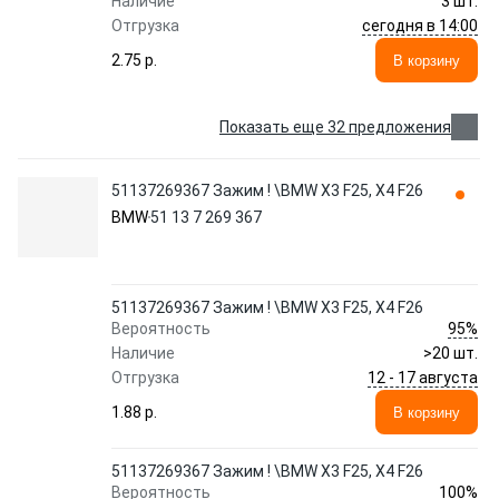
Наличие
3 шт.
сегодня в 14:00
Отгрузка
2.75 p.
В корзину
Показать еще 32 предложения
51137269367 Зажим ! \BMW X3 F25, X4 F26
BMW
51 13 7 269 367
51137269367 Зажим ! \BMW X3 F25, X4 F26
95%
Вероятность
Наличие
>20 шт.
12 - 17 августа
Отгрузка
1.88 p.
В корзину
51137269367 Зажим ! \BMW X3 F25, X4 F26
100%
Вероятность