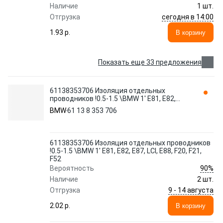
Наличие
1 шт.
сегодня в 14:00
Отгрузка
1.93 p.
В корзину
Показать еще 33 предложения
61138353706 Изоляция отдельных
проводников !0.5-1.5 \BMW 1' E81, E82,
E87, LCI, E88, F20, F21, F52
BMW
61 13 8 353 706
61138353706 Изоляция отдельных проводников
!0.5-1.5 \BMW 1' E81, E82, E87, LCI, E88, F20, F21,
F52
90%
Вероятность
Наличие
2 шт.
9 - 14 августа
Отгрузка
2.02 p.
В корзину