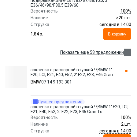
подкрылка!\BMW E81/82/87/88/F20, 3
E36/46/90/F30,5 E39/60
100%
Вероятность
Наличие
>20 шт.
сегодня в 14:00
Отгрузка
1.84 p.
В корзину
Показать еще 58 предложений
заклепка с распорной втулкой ! \BMW 1'
F20, LCI, F21, F40, F52, 2' F22, F23, F46 Gran
To 07 14 9 193 301
BMW
07 14 9 193 301
Лучшее предложение
заклепка с распорной втулкой ! \BMW 1' F20, LCI,
F21, F40, F52, 2' F22, F23, F46 Gran To
100%
Вероятность
Наличие
2 шт.
сегодня в 14:00
Отгрузка