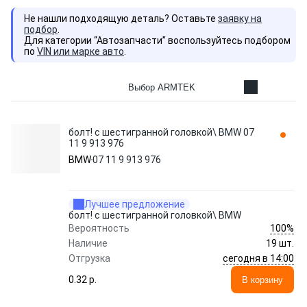
Не нашли подходящую деталь? Оставьте
заявку на
подбор
.
Для категории “Автозапчасти” воспользуйтесь подбором
по
VIN или марке авто
.
Выбор ARMTEK
болт! с шестигранной головкой\ BMW 07
11 9 913 976
BMW
07 11 9 913 976
Лучшее предложение
болт! с шестигранной головкой\ BMW
100%
Вероятность
Наличие
19 шт.
сегодня в 14:00
Отгрузка
0.32 p.
В корзину