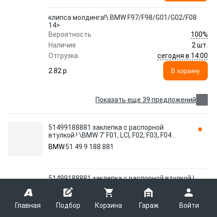
клипса молдинга!\ BMW F97/F98/G01/G02/F08
14>
100%
Вероятность
Наличие
2 шт.
сегодня в 14:00
Отгрузка
2.82 p.
В корзину
Показать еще 39 предложений
51499188881 заклепка с распорной
втулкой ! \BMW 7' F01, LCI, F02, F03, F04
Hybrid
BMW
51 49 9 188 881
51499188881 заклепка с распорной втулкой !
\BMW 7' F01, LCI, F02, F03, F04 Hybrid
95%
Вероятность
Главная
Подбор
Корзина
Гараж
Войти
Наличие
>20 шт.
12 - 17 августа
Отгрузка