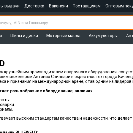
ты выдачи
Доставка
Вакансии
Поставщикам
Оптовым пок
о
Шины и диски
Моторные масла
Аккумуляторы
Ав
D
я крупнейшим производителем сварочного оборудования, сопутс
ским инженером Антонио Спиллари в окрестностях города Виченц
еха и признания на международной арене, став одним из лидеров 
ает разнообразное оборудование, включая
:
раты.
сварки.
риалы.
твечает высоким стандартам качества и надежности, что делае
мпании BLUEWELD
: