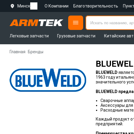
Минск
О Компании
Благотворительность
Пунк
Легковые запчасти
Грузовые запчасти
Китайские авт
Главная
Бренды
BLUEWEL
BLUEWELD
являетс
1963 году итальян
значительного усп
BLUEWELD предлаг
Сварочные аппа
Аксессуары для 
Расходные мате
Каждый продукт о
предприятий.
Преимущества ко