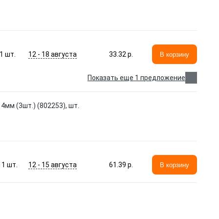
12 - 18 августа
1
шт.
33.32 p.
В корзину
Показать еще 1 предложение
мм (3шт.) (802253), шт.
12 - 15 августа
11
шт.
61.39 p.
В корзину