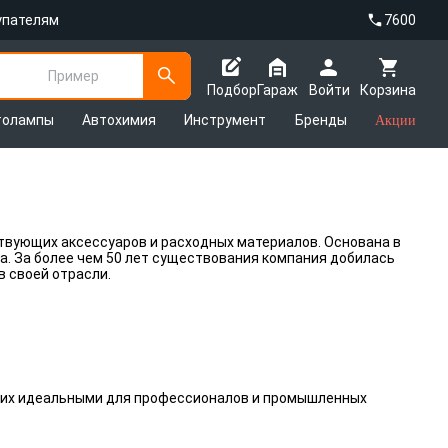
упателям
7600
Пример
Подбор
Гараж
Войти
Корзина
толампы
Автохимия
Инструмент
Бренды
Акции
твующих аксессуаров и расходных материалов. Основана в
а. За более чем 50 лет существования компания добилась
в своей отрасли.
т их идеальными для профессионалов и промышленных