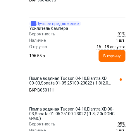
BKP
96648673
Лучшее предложение
Усилитель бампера
91%
Вероятность
Наличие
1 шт.
15 - 18 августа
Отгрузка
196.55 p.
В корзину
Помпа водяная Tucson 04-10,Elantra XD
00-03,Sonata 01-05 25100-23022 ( 1.8i,2.0i
DOHC G4GC) B05011H BKP
BKP
B05011H
Помпа водяная Tucson 04-10,Elantra XD 00-
03,Sonata 01-05 25100-23022 ( 1.8i,2.0i DOHC
G4GC)
95%
Вероятность
Наличие
1 шт.