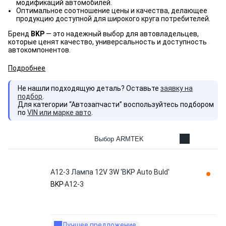
модификаций автомобилей.
Оптимальное соотношение цены и качества, делающее
продукцию доступной для широкого круга потребителей.
Бренд
BKP
— это надежный выбор для автовладельцев,
которые ценят качество, универсальность и доступность
автокомпонентов.
Подробнее
Не нашли подходящую деталь? Оставьте
заявку на
подбор
.
Для категории “Автозапчасти” воспользуйтесь подбором
по
VIN или марке авто
.
Выбор ARMTEK
А12-3 Лампа 12V 3W 'BKP Auto Buld'
BKP
А12-3
Лучшее предложение