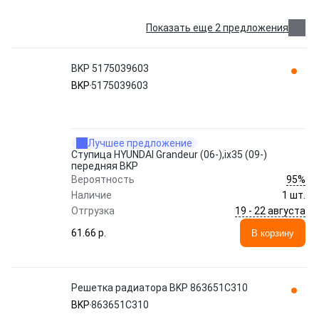
Показать еще 2 предложения
BKP 5175039603
BKP
5175039603
Лучшее предложение
Ступица HYUNDAI Grandeur (06-),ix35 (09-)
передняя BKP
95%
Вероятность
Наличие
1 шт.
19 - 22 августа
Отгрузка
61.66 p.
В корзину
Решетка радиатора BKP 863651C310
BKP
863651C310