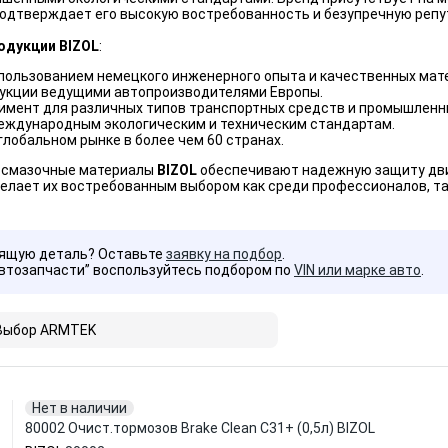
подтверждает его высокую востребованность и безупречную реп
одукции BIZOL
:
спользованием немецкого инженерного опыта и качественных мат
укции ведущими автопроизводителями Европы.
имент для различных типов транспортных средств и промышленн
еждународным экологическим и техническим стандартам.
глобальном рынке в более чем 60 странах.
 смазочные материалы
BIZOL
обеспечивают надежную защиту дви
делает их востребованным выбором как среди профессионалов, та
дящую деталь? Оставьте
заявку на подбор
.
Автозапчасти” воспользуйтесь подбором по
VIN или марке авто
.
Выбор ARMTEK
Нет в наличии
80002 Очист.тормозов Brake Clean C31+ (0,5л) BIZOL