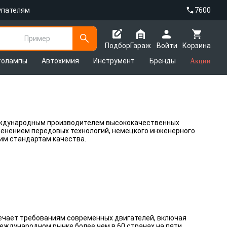
упателям
7600
Пример
Подбор
Гараж
Войти
Корзина
толампы
Автохимия
Инструмент
Бренды
Акции
международным производителем высококачественных
енением передовых технологий, немецкого инженерного
гим стандартам качества.
чает требованиям современных двигателей, включая
ждународном рынке более чем в 60 странах на пяти