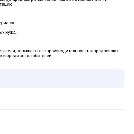
утацию.
ериалов.
ых нужд.
гателя, повышают его производительность и продлевают
к и среди автолюбителей.