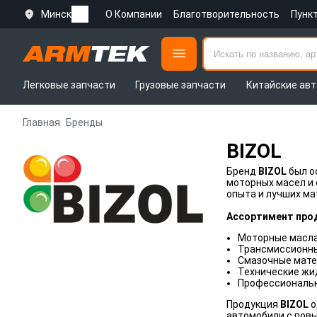
Минск
О Компании
Благотворительность
Пунк
Легковые запчасти
Грузовые запчасти
Китайские авт
Главная
Бренды
BIZOL
Бренд
BIZOL
был о
моторных масел и
опыта и лучших ма
Ассортимент про
Моторные масла
Трансмиссионны
Смазочные мате
Технические жи
Профессиональн
Продукция
BIZOL
о
автомобили с повы