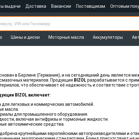
ты выдачи
Доставка
Вакансии
Поставщикам
Оптовым пок
о
Шины и диски
Моторные масла
Аккумуляторы
Ав
снован в Берлине (Германия), и на сегодняшний день является 
 смазочных материалов. Продукция
BIZOL
разрабатывается с прим
териалов, что обеспечивает её надежность и соответствие стро
дукции BIZOL включает
:
 для легковых и коммерческих автомобилей.
е масла.
риалы для промышленного оборудования.
дкости, включая антифризы и тормозные жидкости.
ые автохимические средства.
добрена крупнейшими европейскими автопроизводителями и отве
шенными экологическими стандартами. Бренд присутствует на ме