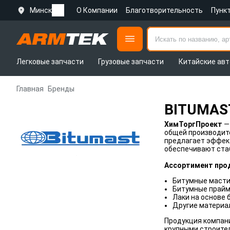
Минск
О Компании
Благотворительность
Пунк
Легковые запчасти
Грузовые запчасти
Китайские авт
Главная
Бренды
BITUMAS
ХимТоргПроект
—
общей производите
предлагает эффек
обеспечивают ста
Ассортимент прод
Битумные масти
Битумные прайм
Лаки на основе 
Другие материал
Продукция компан
крупными строител