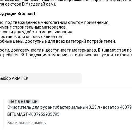
я сектора DIY (сделай сам).
дукции Bitumast
:
во, подтвержденное многолетним опытом применения.
имент строительных материалов.
асовки для удобства использования.
поставок для оптовых клиентов.
бные цены, доступные для всех категорий потребителей.
ости, долговечности и доступности материалов,
Bitumast
стал по
отребителей. Продукция компании активно используется в строит
Выбор ARMTEK
Нет в наличии
Очиститель для рук антибактериальный 0,25 л /дозатор 460
BITUMAST
4607952905795
Возможные замены