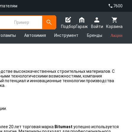
упателям
7600
Пример
Подбор
Гараж
Войти
Корзина
толампы
Автохимия
Инструмент
Бренды
Акции
дстве высококачественных строительных материалов. С
енными технологическими возможностями, компания
ый потенциал и инновационные технологии производства
ка.
ции.
олее 20 лет торговая марка
Bitumast
успешно используется
 и другие. Материалы подходят для профессионального