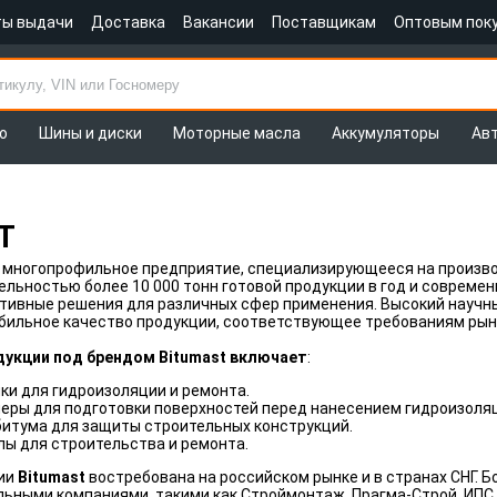
ты выдачи
Доставка
Вакансии
Поставщикам
Оптовым пок
о
Шины и диски
Моторные масла
Аккумуляторы
Ав
T
 многопрофильное предприятие, специализирующееся на произво
льностью более 10 000 тонн готовой продукции в год и соврем
тивные решения для различных сфер применения. Высокий научн
бильное качество продукции, соответствующее требованиям рын
укции под брендом Bitumast включает
:
ки для гидроизоляции и ремонта.
еры для подготовки поверхностей перед нанесением гидроизоля
битума для защиты строительных конструкций.
ы для строительства и ремонта.
ии
Bitumast
востребована на российском рынке и в странах СНГ. Б
ьными компаниями, такими как Строймонтаж, Прагма-Строй, ИПС