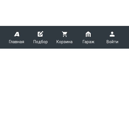
Главная
Подбор
Корзина
Гараж
Войти
ARMTEK
О Компании
Покупателям
Контакты
Как сделать заказ
Партнерам