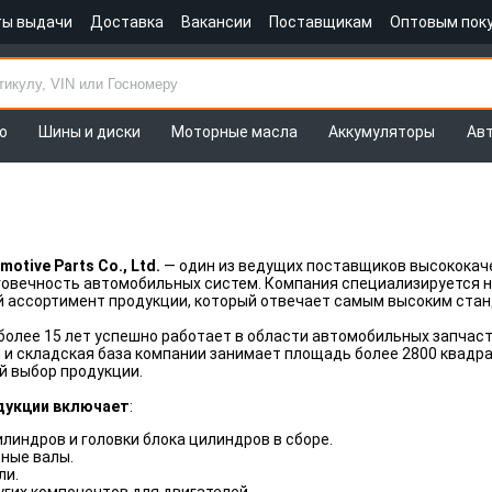
ты выдачи
Доставка
Вакансии
Поставщикам
Оптовым пок
о
Шины и диски
Моторные масла
Аккумуляторы
Ав
otive Parts Co., Ltd.
— один из ведущих поставщиков высококач
овечность автомобильных систем. Компания специализируется н
й ассортимент продукции, который отвечает самым высоким стан
более 15 лет успешно работает в области автомобильных запчас
и складская база компании занимает площадь более 2800 квадр
й выбор продукции.
дукции включает
:
илиндров и головки блока цилиндров в сборе.
ные валы.
ли.