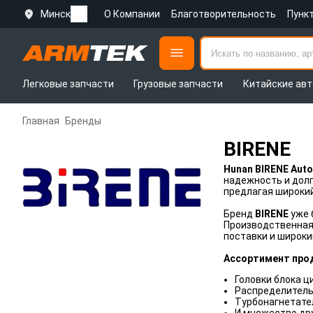
Минск
О Компании
Благотворительность
Пунк
Легковые запчасти
Грузовые запчасти
Китайские авт
Главная
Бренды
BIRENE
Hunan BIRENE Autom
надежность и долг
предлагая широки
Бренд
BIRENE
уже 
Производственная 
поставки и широки
Ассортимент про
Головки блока ц
Распределитель
Турбонагнетате