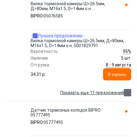
Вилка тормозной камеры Ш=26.5мм,
Д=80мм, М16х1.5, D=14мм о.н.
5001829791 05076585 BIPRO
BIPRO
05076585
Лучшее предложение
Вилка тормозной камеры Ш=26.5мм, Д=80мм,
М16х1.5, D=14мм о.н. 5001829791
95%
Вероятность
Наличие
5 шт.
8 - 9 августа
Отгрузка
34.31 p.
В корзину
Показать еще 11 предложений
Датчик тормозных колодок BIPRO
05777495
BIPRO
05777495