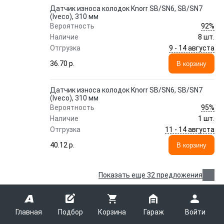
Датчик износа колодок Knorr SB/SN6, SB/SN7
(Iveco), 310 мм
92%
Вероятность
Наличие
8 шт.
9 - 14 августа
Отгрузка
36.70 p.
В корзину
Датчик износа колодок Knorr SB/SN6, SB/SN7
(Iveco), 310 мм
95%
Вероятность
Наличие
1 шт.
11 - 14 августа
Отгрузка
40.12 p.
В корзину
Показать еще 32 предложения
Датчик числа оборотов 05860494 BIPRO
Главная
Подбор
Корзина
Гараж
Войти
BIPRO
05860494