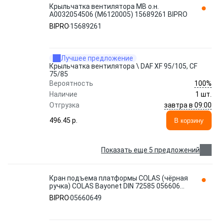
Крыльчатка вентилятора MB о.н.
A0032054506 (М6120005) 15689261 BIPRO
BIPRO
15689261
Лучшее предложение
Крыльчатка вентилятора \ DAF XF 95/105, CF
75/85
100%
Вероятность
Наличие
1 шт.
завтра в 09:00
Отгрузка
496.45 p.
В корзину
Показать еще 5 предложений
Кран подъема платформы COLAS (чёрная
ручка) COLAS Bayonet DIN 72585 05660649
BIPRO
BIPRO
05660649