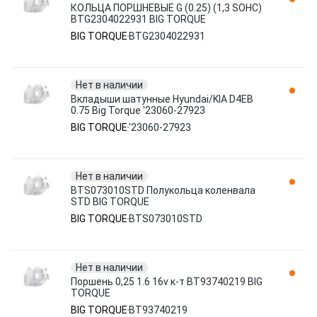
КОЛЬЦА ПОРШНЕВЫЕ G (0.25) (1,3 SOHC)
BTG2304022931 BIG TORQUE
BIG TORQUE
BTG2304022931
Нет в наличии
Вкладыши шатунные Hyundai/KIA D4EB
0.75 Big Torque '23060-27923
BIG TORQUE
'23060-27923
Нет в наличии
BTS073010STD Полукольца коленвала
STD BIG TORQUE
BIG TORQUE
BTS073010STD
Нет в наличии
Поршень 0,25 1.6 16v к-т BT93740219 BIG
TORQUE
BIG TORQUE
BT93740219