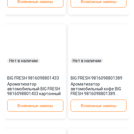
Возможные замены
Возможные замены
Нет в наличии
Нет в наличии
BIG FRESH
·
9816098801433
BIG FRESH
·
9816098801389
Ароматизатор
Ароматизатор
автомобильный BIG FRESH
автомобильный кофе BIG
9816098801433 картонный
FRESH 9816098801389
картонный
Возможные замены
Возможные замены