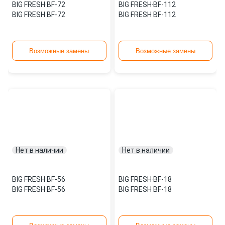
BIG FRESH
·
BF-72
BIG FRESH
·
BF-112
BIG FRESH BF-72
BIG FRESH BF-112
Возможные замены
Возможные замены
Нет в наличии
Нет в наличии
BIG FRESH
·
BF-56
BIG FRESH
·
BF-18
BIG FRESH BF-56
BIG FRESH BF-18