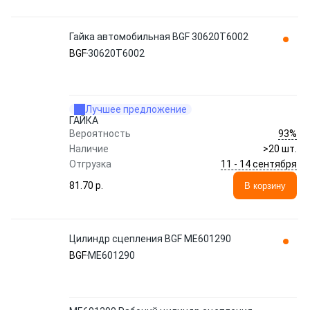
Гайка автомобильная BGF 30620T6002
BGF
30620T6002
Лучшее предложение
ГАЙКА
93%
Вероятность
Наличие
>20 шт.
11 - 14 сентября
Отгрузка
81.70 p.
В корзину
Цилиндр сцепления BGF ME601290
BGF
ME601290