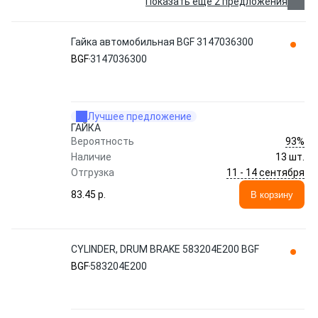
Показать еще 2 предложения
Гайка автомобильная BGF 3147036300
BGF
3147036300
Лучшее предложение
ГАЙКА
93%
Вероятность
Наличие
13 шт.
11 - 14 сентября
Отгрузка
83.45 p.
В корзину
CYLINDER, DRUM BRAKE 583204E200 BGF
BGF
583204E200