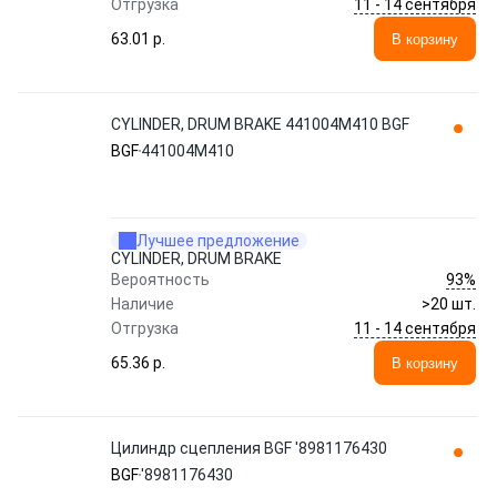
11 - 14 сентября
Отгрузка
63.01 p.
В корзину
CYLINDER, DRUM BRAKE 441004M410 BGF
BGF
441004M410
Лучшее предложение
CYLINDER, DRUM BRAKE
93%
Вероятность
Наличие
>20 шт.
11 - 14 сентября
Отгрузка
65.36 p.
В корзину
Цилиндр сцепления BGF '8981176430
BGF
'8981176430