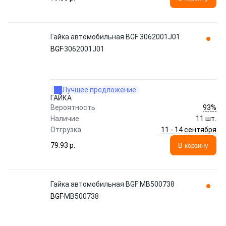
Гайка автомобильная BGF 3062001J01
BGF
3062001J01
Лучшее предложение
ГАЙКА
93%
Вероятность
Наличие
11 шт.
11 - 14 сентября
Отгрузка
79.93 p.
В корзину
Гайка автомобильная BGF MB500738
BGF
MB500738