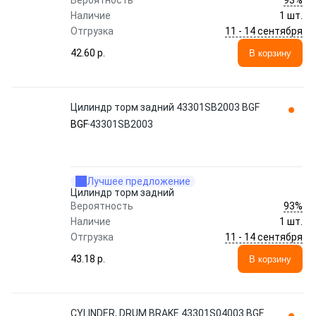
Вероятность
Наличие
1 шт.
11 - 14 сентября
Отгрузка
42.60 p.
В корзину
Цилиндр торм задний 43301SB2003 BGF
BGF
43301SB2003
Лучшее предложение
Цилиндр торм задний
93%
Вероятность
Наличие
1 шт.
11 - 14 сентября
Отгрузка
43.18 p.
В корзину
CYLINDER, DRUM BRAKE 43301S04003 BGF