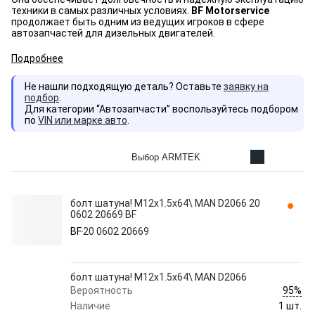
техники в самых различных условиях.
BF Motorservice
продолжает быть одним из ведущих игроков в сфере
автозапчастей для дизельных двигателей.
Подробнее
Не нашли подходящую деталь? Оставьте
заявку на
подбор
.
Для категории “Автозапчасти” воспользуйтесь подбором
по
VIN или марке авто
.
Выбор ARMTEK
болт шатуна! M12x1.5x64\ MAN D2066 20
0602 20669 BF
BF
20 0602 20669
болт шатуна! M12x1.5x64\ MAN D2066
95%
Вероятность
Наличие
1 шт.