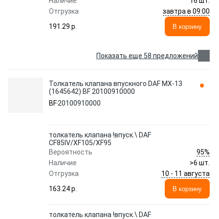
Наличие
16 шт.
завтра в 09:00
Отгрузка
191.29 p.
В корзину
Показать еще 58 предложений
Толкатель клапана впускного DAF MX-13
(1645642) BF 20100910000
BF
20100910000
толкатель клапана !впуск.\ DAF
CF85IV/XF105/XF95
95%
Вероятность
Наличие
>6 шт.
10 - 11 августа
Отгрузка
163.24 p.
В корзину
толкатель клапана !впуск.\ DAF