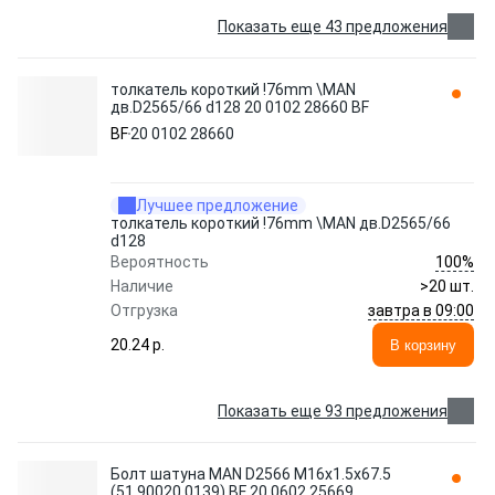
Показать еще 43 предложения
толкатель короткий !76mm \MAN
дв.D2565/66 d128 20 0102 28660 BF
BF
20 0102 28660
Лучшее предложение
толкатель короткий !76mm \MAN дв.D2565/66
d128
100%
Вероятность
Наличие
>20 шт.
завтра в 09:00
Отгрузка
20.24 p.
В корзину
Показать еще 93 предложения
Болт шатуна MAN D2566 М16х1.5х67.5
(51.90020.0139) BF 20 0602 25669