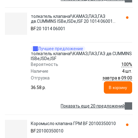
толкатель клапана!\КАМАЗ,ПАЗ,ГАЗ
дв.CUMMINS ISBe,ISDe,ISF 20 1014 06001
BF
BF
20 1014 06001
Лучшее предложение
толкатель клапана!\КАМАЗ,ПАЗ,ГАЗ дв.CUMMINS
ISBe,ISDe,ISF
100%
Вероятность
Наличие
4 шт.
завтра в 09:00
Отгрузка
36.58 p.
В корзину
Показать еще 20 предложений
Коромысло клапана ГРМ BF 20100350010
BF
20100350010