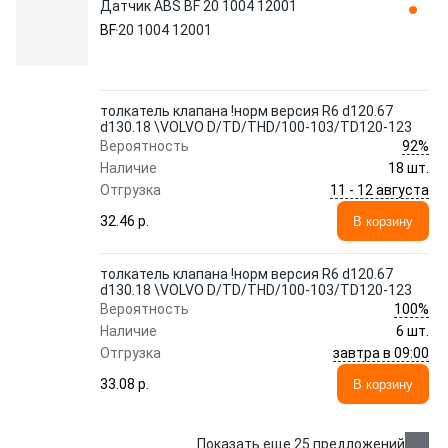
Датчик ABS BF 20 1004 12001
BF
20 1004 12001
толкатель клапана !норм версия R6 d120.67
d130.18 \VOLVO D/TD/THD/100-103/TD120-123
92%
Вероятность
Наличие
18 шт.
11 - 12 августа
Отгрузка
32.46 p.
В корзину
толкатель клапана !норм версия R6 d120.67
d130.18 \VOLVO D/TD/THD/100-103/TD120-123
100%
Вероятность
Наличие
6 шт.
завтра в 09:00
Отгрузка
33.08 p.
В корзину
Показать еще 25 предложений