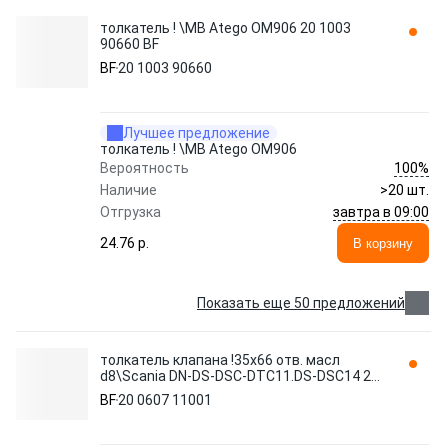
толкатель ! \MB Atego OM906 20 1003
90660 BF
BF
20 1003 90660
Лучшее предложение
толкатель ! \MB Atego OM906
100%
Вероятность
Наличие
>20 шт.
завтра в 09:00
Отгрузка
24.76 p.
В корзину
Показать еще 50 предложений
толкатель клапана !35x66 отв. масл
d8\Scania DN-DS-DSC-DTC11.DS-DSC14 20
0607 11001 BF
BF
20 0607 11001