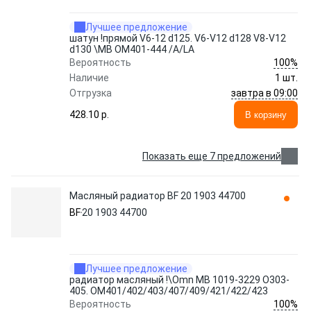
Лучшее предложение
шатун !прямой V6-12 d125. V6-V12 d128 V8-V12
d130 \MB OM401-444 /A/LA
100%
Вероятность
Наличие
1 шт.
завтра в 09:00
Отгрузка
428.10 p.
В корзину
Показать еще 7 предложений
Масляный радиатор BF 20 1903 44700
BF
20 1903 44700
Лучшее предложение
радиатор масляный !\Omn MB 1019-3229 O303-
405. OM401/402/403/407/409/421/422/423
100%
Вероятность