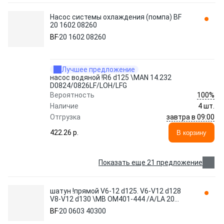
Насос системы охлаждения (помпа) BF
20 1602 08260
BF
20 1602 08260
Лучшее предложение
насос водяной !R6 d125 \MAN 14.232
D0824/0826LF/LOH/LFG
100%
Вероятность
Наличие
4 шт.
завтра в 09:00
Отгрузка
422.26 p.
В корзину
Показать еще 21 предложение
шатун !прямой V6-12 d125. V6-V12 d128
V8-V12 d130 \MB OM401-444 /A/LA 20
0603 40300 BF
BF
20 0603 40300