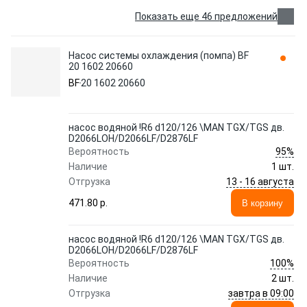
Показать еще 46 предложений
Насос системы охлаждения (помпа) BF
20 1602 20660
BF
20 1602 20660
насос водяной !R6 d120/126 \MAN TGX/TGS дв.
D2066LOH/D2066LF/D2876LF
95%
Вероятность
Наличие
1 шт.
13 - 16 августа
Отгрузка
471.80 p.
В корзину
насос водяной !R6 d120/126 \MAN TGX/TGS дв.
D2066LOH/D2066LF/D2876LF
100%
Вероятность
Наличие
2 шт.
завтра в 09:00
Отгрузка