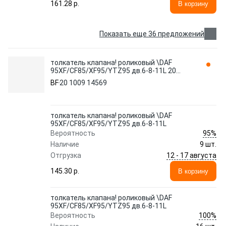
161.28 p.
В корзину
Показать еще 36 предложений
толкатель клапана! роликовый \DAF
95XF/CF85/XF95/YTZ95 дв.6-8-11L 20
1009 14569 BF
BF
20 1009 14569
толкатель клапана! роликовый \DAF
95XF/CF85/XF95/YTZ95 дв.6-8-11L
95%
Вероятность
Наличие
9 шт.
12 - 17 августа
Отгрузка
145.30 p.
В корзину
толкатель клапана! роликовый \DAF
95XF/CF85/XF95/YTZ95 дв.6-8-11L
100%
Вероятность