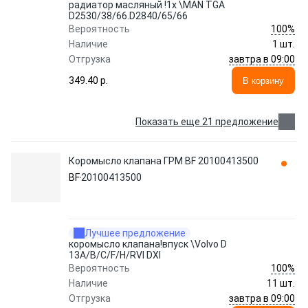
радиатор масляный !1x \MAN TGA
D2530/38/66.D2840/65/66
100%
Вероятность
Наличие
1 шт.
завтра в 09:00
Отгрузка
349.40 p.
В корзину
Показать еще 21 предложение
Коромысло клапана ГРМ BF 20100413500
BF
20100413500
Лучшее предложение
коромысло клапана!впуск \Volvo D
13A/B/C/F/H/RVI DXI
100%
Вероятность
Наличие
11 шт.
завтра в 09:00
Отгрузка