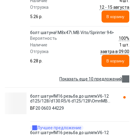
Наличие
4 шт.
12 - 15 августа
Отгрузка
5.26 p.
В корзину
болт шатуна! M8x47\ MB Vito/Sprinter 94>
100%
Вероятность
Наличие
1 шт.
завтра в 09:00
Отгрузка
6.28 p.
В корзину
Показать еще 10 предложений
болт шатун!M16 резьба до шляпкV6-12
d125/128/d130.R5/6 d125/128\OmnMB
OM401-457 LA/HLA 20 0603 44229 BF
BF
20 0603 44229
Лучшее предложение
болт шатун!M16 резьба до шляпкV6-12