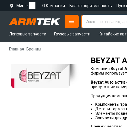
Минск
О Компании
Благотворительность
Пунк
Легковые запчасти
Грузовые запчасти
Китайские авт
Главная
Бренды
BEYZAT 
Компания
Beyzat 
фирмы используетс
Beyzat Auto
активн
присутствие на ми
Продукция компан
Компоненты тра
Детали тормозн
Элементы подве
Запчасти для др
Преимущества: