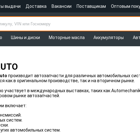
ты выдачи
Доставка
Вакансии
Поставщикам
Оптовым пок
о
Шины и диски
Моторные масла
Аккумуляторы
Ав
AUTO
Auto
производит автозапчасти для различных автомобильных сист
я как в оригинальном производстве, так и на вторичном рынке.
о участвует в международных выставках, таких как Automechani
ровом рынке автозапчастей.
ии включает:
нсмиссий.
ых систем.
ски.
угих автомобильных систем.