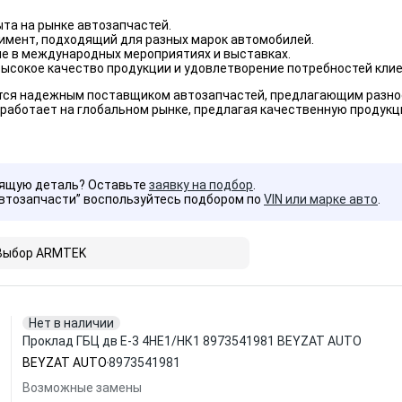
ыта на рынке автозапчастей.
имент, подходящий для разных марок автомобилей.
ие в международных мероприятиях и выставках.
ысокое качество продукции и удовлетворение потребностей клие
ся надежным поставщиком автозапчастей, предлагающим разноо
работает на глобальном рынке, предлагая качественную продукц
дящую деталь? Оставьте
заявку на подбор
.
Автозапчасти” воспользуйтесь подбором по
VIN или марке авто
.
Выбор ARMTEK
Нет в наличии
Проклад ГБЦ дв Е-3 4HЕ1/НК1 8973541981 BEYZAT AUTO
BEYZAT AUTO
8973541981
Возможные замены