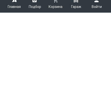
Главная
Подбор
Корзина
Гараж
Войти
ARMTEK
О Компании
Покупателям
Контакты
Как сделать заказ
Партнерам
Новости
Доставка
Поставщикам
Каталоги
Вакансии
Способы оплаты
Арендодателям
Легковые запчасти
7600
Благотворительность
Возврат
Услуги логистики
Грузовые запчасти