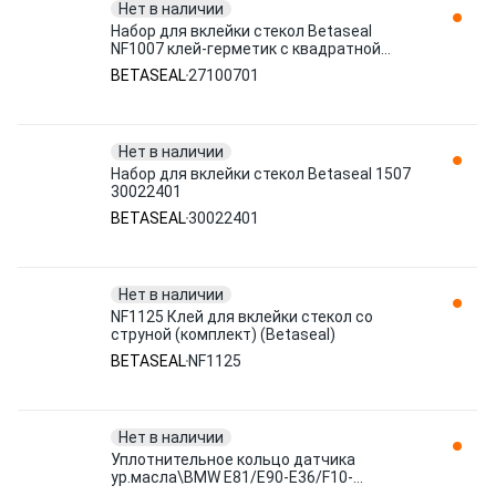
Нет в наличии
Набор для вклейки стекол Betaseal
NF1007 клей-герметик с квадратной
струной. 27100701
BETASEAL
27100701
Нет в наличии
Набор для вклейки стекол Betaseal 1507
30022401
BETASEAL
30022401
Нет в наличии
NF1125 Клей для вклейки стекол со
струной (комплект) (Betaseal)
BETASEAL
NF1125
Нет в наличии
Уплотнительное кольцо датчика
ур.масла\BMW E81/E90-E36/F10-
E39/E63/F01-E38 90> 12 61 1 744 292