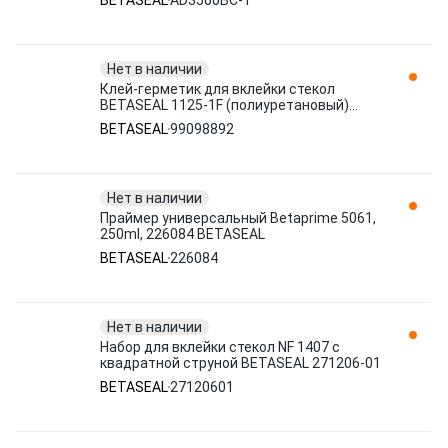
BETASEAL
AD3500BC-1
Нет в наличии
Клей-герметик для вклейки стекол
BETASEAL 1125-1F (полиуретановый)
600мл КОЛБАСА, 99098892
BETASEAL
99098892
Нет в наличии
Праймер универсальный Betaprime 5061,
250ml, 226084 BETASEAL
BETASEAL
226084
Нет в наличии
Набор для вклейки стекол NF 1407 с
квадратной струной BETASEAL 271206-01
BETASEAL
27120601