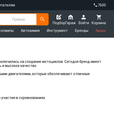
упателям
7600
Пример
Подбор
Гараж
Войти
Корзина
толампы
Автохимия
Инструмент
Бренды
Акции
реключилась на создание мотоциклов. Сегодня бренд имеет
 и высокое качество.
нными двигателями, которые обеспечивают отличные
участия в соревнованиях.