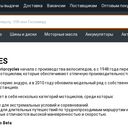
ты выдачи
Доставка
Вакансии
Поставщикам
Оптовым пок
о
Шины и диски
Моторные масла
Аккумуляторы
Ав
ES
otorcycles
начала с производства велосипедов, а с 1948 года пе
мотоциклам, которые обеспечивают отличную производительность
серию эндуро, а в 2010 году обновила модельный ряд с собстве
истанциях.
т в себя несколько категорий мотоциклов, среди которых:
 для экстремальных условий и соревнований.
 для длительных путешествий по труднопроходимым маршрутам и 
рые отличаются высокой маневренностью и скоростью.
ов
Beta
: