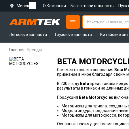
Минск
О Компании
Благотворительность
Пунк
Легковые запчасти
Грузовые запчасти
Китайские авт
Главная
Бренды
BETA MOTORCYCL
С момента своего основания
Beta M
признание в мире благодаря своим 
В 2005 году
Beta
представила новую 
результаты в гонках и на длинных д
Продукция
Beta Motorcycles
включае
Мотоциклы для триала, созданные
Модели эндуро, предназначенные
Мотоциклы для мотокросса, кото
Основные преимущества мотоцикл