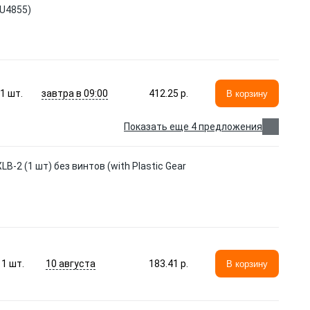
(U4855)
завтра в 09:00
1
шт.
412.25 p.
В корзину
Показать еще 4 предложения
-2 (1 шт) без винтов (with Plastic Gear
10 августа
1
шт.
183.41 p.
В корзину