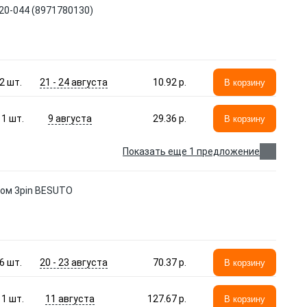
20-044 (8971780130)
21 - 24 августа
2
шт.
10.92 p.
В корзину
9 августа
1
шт.
29.36 p.
В корзину
Показать еще 1 предложение
ком 3pin BESUTO
20 - 23 августа
6
шт.
70.37 p.
В корзину
11 августа
1
шт.
127.67 p.
В корзину