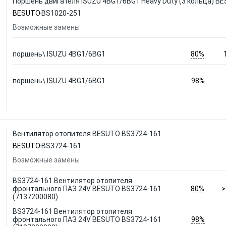
Поршень двигателя ISUZU 4BG1/6BG1 Heavy Duty (3 кольца) B
BESUTO
BS1020-251
Возможные замены
80%
поршень\ ISUZU 4BG1/6BG1
98%
поршень\ ISUZU 4BG1/6BG1
Вентилятор отопителя BESUTO BS3724-161
BESUTO
BS3724-161
Возможные замены
BS3724-161 Вентилятор отопителя
80%
фронтального ПАЗ 24V BESUTO BS3724-161
>
(7137200080)
BS3724-161 Вентилятор отопителя
98%
фронтального ПАЗ 24V BESUTO BS3724-161