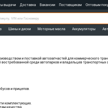
ты выдачи
Доставка
Вакансии
Поставщикам
Оптовым пок
о
Шины и диски
Моторные масла
Аккумуляторы
Ав
оизводством и поставкой автозапчастей для коммерческого тран
 востребованной среди автопарков и владельцев транспортных с
бусов и прицепов.
сти комплектующих.
там качества.