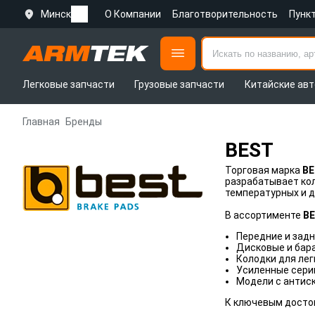
Минск
О Компании
Благотворительность
Пунк
Легковые запчасти
Грузовые запчасти
Китайские авт
Главная
Бренды
BEST
Торговая марка
BE
разрабатывает ко
температурных и д
В ассортименте
BE
Передние и задн
Дисковые и бар
Колодки для лег
Усиленные сери
Модели с антис
К ключевым досто