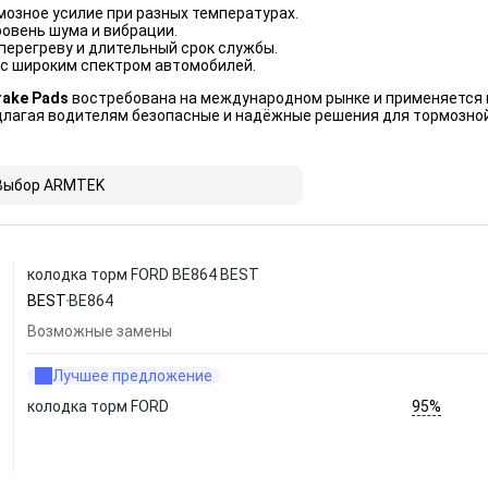
озное усилие при разных температурах.
овень шума и вибрации.
перегреву и длительный срок службы.
с широким спектром автомобилей.
rake Pads
востребована на международном рынке и применяется в
длагая водителям безопасные и надёжные решения для тормозной
Выбор ARMTEK
колодка торм FORD BE864 BEST
BEST
BE864
Возможные замены
Лучшее предложение
95%
колодка торм FORD