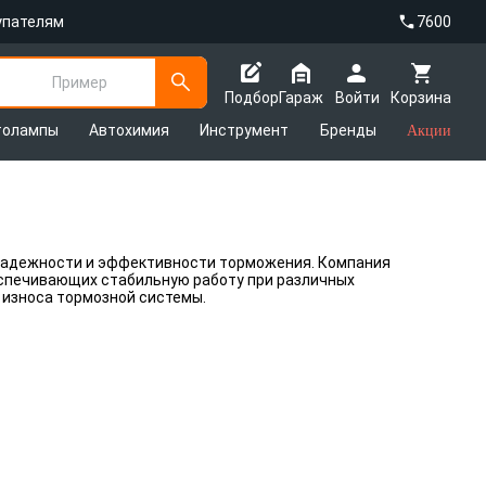
упателям
7600
Пример
Подбор
Гараж
Войти
Корзина
толампы
Автохимия
Инструмент
Бренды
Акции
надежности и эффективности торможения. Компания
спечивающих стабильную работу при различных
 износа тормозной системы.