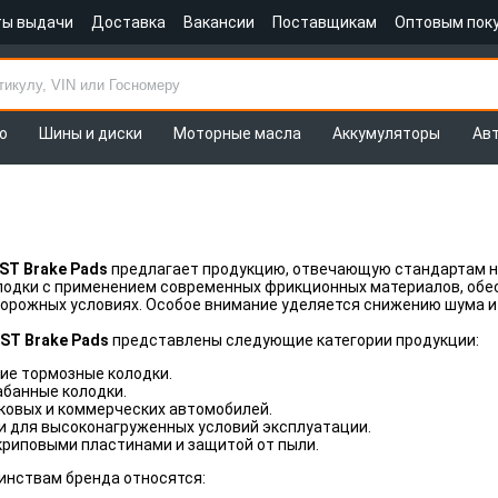
ты выдачи
Доставка
Вакансии
Поставщикам
Оптовым пок
о
Шины и диски
Моторные масла
Аккумуляторы
Ав
ST Brake Pads
предлагает продукцию, отвечающую стандартам 
лодки с применением современных фрикционных материалов, обе
орожных условиях. Особое внимание уделяется снижению шума и
ST Brake Pads
представлены следующие категории продукции:
ие тормозные колодки.
абанные колодки.
ковых и коммерческих автомобилей.
и для высоконагруженных условий эксплуатации.
криповыми пластинами и защитой от пыли.
инствам бренда относятся: